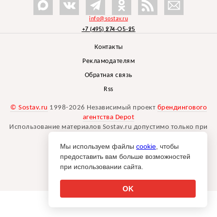
info@sostav.ru
+7 (495) 274-05-25
Контакты
Рекламодателям
Обратная связь
Rss
© Sostav.ru
1998-2026 Независимый проект
брендингового
агентства Depot
Использование материалов Sostav.ru допустимо только при
указании источника.
Мы используем файлы
cookie
, чтобы
Дизайн сайта -
Liqium
.
предоставить вам больше возможностей
18+
при использовании сайта.
OK