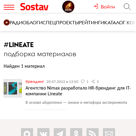
Войти
РАДИО
БЛОГИ
СПЕЦПРОЕКТЫ
РЕЙТИНГИ
КАТАЛОГ К
#
LINEATE
подборка материалов
Найден 1 материал
брендинг
20.07.2022 в 13:50
1
5
Агентство Nimax разработало HR-брендинг для IT-
компании Lineate
В основе айдентики — линии и метафора эксперимента