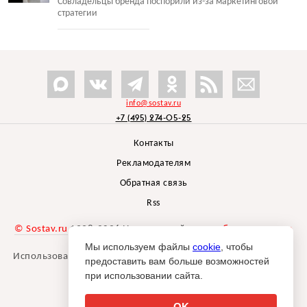
Совладельцы бренда поспорили из-за маркетинговой
стратегии
info@sostav.ru
+7 (495) 274-05-25
Контакты
Рекламодателям
Обратная связь
Rss
© Sostav.ru
1998-2026 Независимый проект
брендингового
агентства Depot
Мы используем файлы
cookie
, чтобы
Использование материалов Sostav.ru допустимо только при
предоставить вам больше возможностей
указании источника.
при использовании сайта.
Дизайн сайта -
Liqium
.
18+
OK