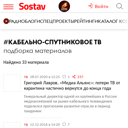
Войти
РАДИО
БЛОГИ
СПЕЦПРОЕКТЫ
РЕЙТИНГИ
КАТАЛОГ К
#
КАБЕЛЬНО-СПУТНИКОВОЕ ТВ
подборка материалов
Найдено 33 материала
тв
28.07.2020 в 12:25
1
237
Григорий Лавров, «Медиа Альянс»: потери ТВ от
карантина частично вернутся до конца года
Генеральный директор одной из крупнейших в России
медиакомпаний на рынке кабельного телевидения
поделился прогнозами развития отрасли в период
пандемии
тв
12.12.2016 в 14:20
7