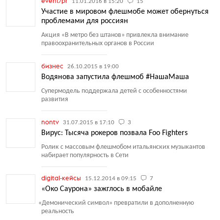
event/pr
11.01.2016 в 15:20
15
Участие в мировом флешмобе может обернуться
проблемами для россиян
Акция
«
В метро без штанов» привлекла внимание
правоохранительных органов в России
бизнес
26.10.2015 в 19:00
Водянова запустила флешмоб #НашаМаша
Супермодель поддержала детей с особенностями
развития
nontv
31.07.2015 в 17:10
3
Вирус: Тысяча рокеров позвала Foo Fighters
Ролик с массовым флешмобом итальянских музыкантов
набирает популярность в Сети
digital-кейсы
15.12.2014 в 09:15
7
«Око Саурона» зажглось в мобайле
«
Демонический символ» превратили в дополненную
реальность