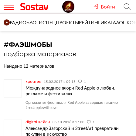
Войти
РАДИО
БЛОГИ
СПЕЦПРОЕКТЫ
РЕЙТИНГИ
КАТАЛОГ К
#
ФЛЭШМОБЫ
подборка материалов
Найдено 12 материалов
креатив
15.02.2017 в 09:15
1
Международное жюри Red Apple о любви,
рекламе и фестивалях
Оргкомитет фестиваля Red Apple завершает акцию
#redapplewithlove
digital-кейсы
05.10.2016 в 17:00
1
Александр Загорский и StreetArt превратили
покупки в искусство