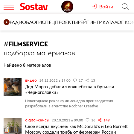
Войти
РАДИО
БЛОГИ
СПЕЦПРОЕКТЫ
РЕЙТИНГИ
КАТАЛОГ К
#
FILMSERVICE
подборка материалов
Найдено 8 материалов
видео
14.12.2022 в 19:00
17
13
Дед Мороз добавил волшебства в бутылки
«Черноголовки»
Новогоднюю рекламу лимонадов производителя
разработали в агентстве Rodcher Creative
digital-кейсы
20.10.2021 в 09:00
16
149
Своё всегда вкуснее: как McDonald’s и Leo Burnett
Moscow создали трибьют фермерам России