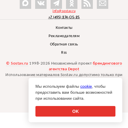
info@sostav.ru
+7 (495) 274-05-25
Контакты
Рекламодателям
Обратная связь
Rss
© Sostav.ru
1998-2026 Независимый проект
брендингового
агентства Depot
Использование материалов Sostav.ru допустимо только при
указании источника.
Мы используем файлы
cookie
, чтобы
Дизайн сайта -
Liqium
.
предоставить вам больше возможностей
18+
при использовании сайта.
OK