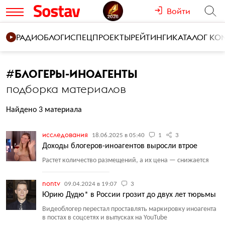
Войти
РАДИО
БЛОГИ
СПЕЦПРОЕКТЫ
РЕЙТИНГИ
КАТАЛОГ К
#
БЛОГЕРЫ-ИНОАГЕНТЫ
подборка материалов
Найдено 3 материала
исследования
18.06.2025 в 05:40
1
3
Доходы блогеров-иноагентов выросли втрое
Растет количество размещений, а их цена — снижается
nontv
09.04.2024 в 19:07
3
Юрию Дудю* в России грозит до двух лет тюрьмы
Видеоблогер перестал проставлять маркировку иноагента
в постах в соцсетях и выпусках на YouTube