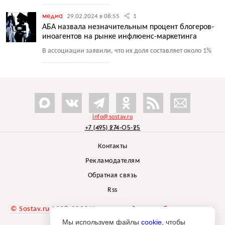
медиа
29.02.2024 в 08:55
1
АБА назвала незначительным процент блогеров-
иноагентов на рынке инфлюенс-маркетинга
В ассоциации заявили, что их доля составляет около 1%
info@sostav.ru
+7 (495) 274-05-25
Контакты
Рекламодателям
Обратная связь
Rss
© Sostav.ru
1998-2026 Независимый проект
брендингового
агентства Depot
Мы используем файлы
cookie
, чтобы