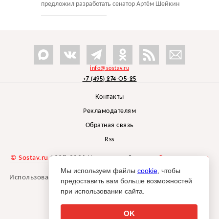
предложил разработать сенатор Артём Шейкин
info@sostav.ru
+7 (495) 274-05-25
Контакты
Рекламодателям
Обратная связь
Rss
© Sostav.ru
1998-2026 Независимый проект
брендингового
агентства Depot
Мы используем файлы
cookie
, чтобы
Использование материалов Sostav.ru допустимо только при
предоставить вам больше возможностей
указании источника.
при использовании сайта.
Дизайн сайта -
Liqium
.
18+
OK