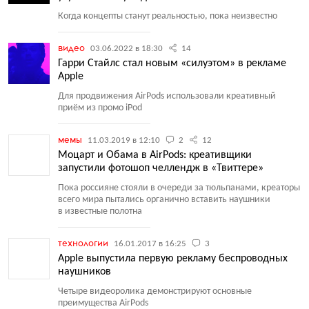
Когда концепты станут реальностью, пока неизвестно
видео
03.06.2022 в 18:30
14
Гарри Стайлс стал новым «силуэтом» в рекламе
Apple
Для продвижения AirPods использовали креативный
приём из промо iPod
мемы
11.03.2019 в 12:10
2
12
Моцарт и Обама в AirPods: креативщики
запустили фотошоп челлендж в «Твиттере»
Пока россияне стояли в очереди за тюльпанами, креаторы
всего мира пытались органично вставить наушники
в известные полотна
технологии
16.01.2017 в 16:25
3
Apple выпустила первую рекламу беспроводных
наушников
Четыре видеоролика демонстрируют основные
преимущества AirPods