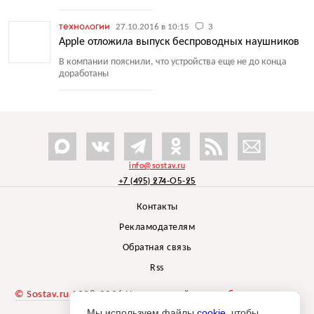
технологии
27.10.2016 в 10:15
3
Apple отложила выпуск беспроводных наушников
В компании пояснили, что устройства еще не до конца
доработаны
info@sostav.ru
+7 (495) 274-05-25
Контакты
Рекламодателям
Обратная связь
Rss
© Sostav.ru
1998-2026 Независимый проект
брендингового
агентства Depot
Мы используем файлы
cookie
, чтобы