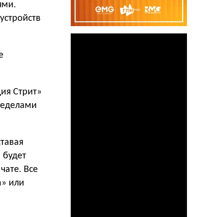
ями.
устройств
е
ция Стрит»
ределами
тавая
 будет
чате. Все
а» или