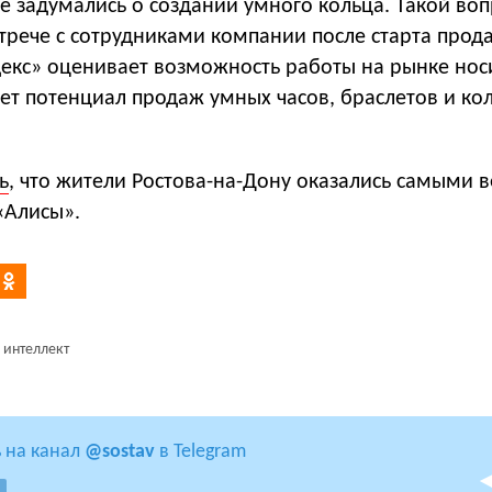
е задумались о создании умного кольца. Такой воп
трече с сотрудниками компании после старта прод
ндекс» оценивает возможность работы на рынке но
ает потенциал продаж умных часов, браслетов и ко
ь
, что жители Ростова-на-Дону оказались самыми
«Алисы».
 интеллект
 на канал
@sostav
в Telegram