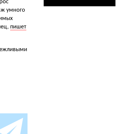
рос
аж умного
симых
лец,
пишет
 вежливыми