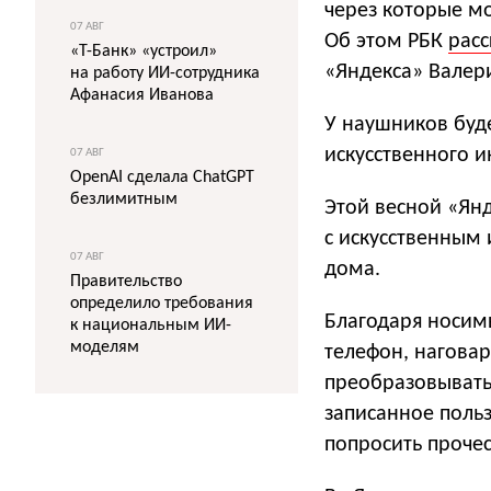
через которые м
07 АВГ
Об этом РБК
расс
«Т-Банк» «устроил»
«Яндекса» Валер
на работу ИИ-сотрудника
Афанасия Иванова
У наушников буде
искусственного 
07 АВГ
OpenAI сделала ChatGPT
безлимитным
Этой весной «Ян
с искусственным
07 АВГ
дома.
Правительство
определило требования
Благодаря носим
к национальным ИИ-
моделям
телефон, наговар
преобразовывать 
записанное поль
попросить прочес