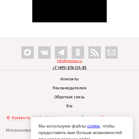
info@sostav.ru
+7 (495) 274-05-25
Контакты
Рекламодателям
Обратная связь
Rss
© Sostav.ru
1998-2026 Независимый проект
брендингового
агентства Depot
Мы используем файлы
cookie
, чтобы
Использование материалов Sostav.ru допустимо только при
предоставить вам больше возможностей
указании источника.