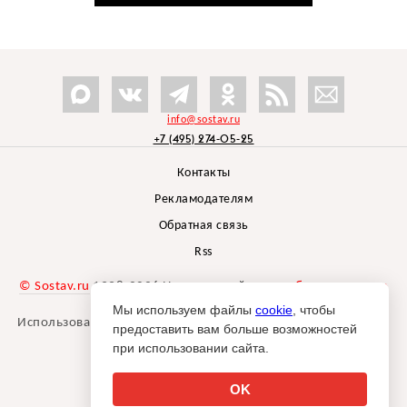
info@sostav.ru
+7 (495) 274-05-25
Контакты
Рекламодателям
Обратная связь
Rss
© Sostav.ru
1998-2026 Независимый проект
брендингового
агентства Depot
Мы используем файлы
cookie
, чтобы
Использование материалов Sostav.ru допустимо только при
предоставить вам больше возможностей
указании источника.
при использовании сайта.
Дизайн сайта -
Liqium
.
18+
OK