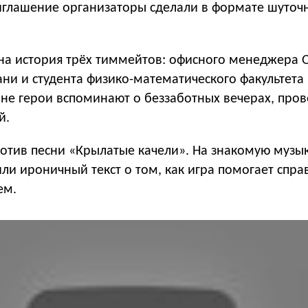
иглашение организаторы сделали в формате шуточ
на история трёх тиммейтов: офисного менеджера О
ни и студента физико-математического факультета 
ине герои вспоминают о беззаботных вечерах, про
й.
мотив песни «Крылатые качели». На знакомую музы
и ироничный текст о том, как игра помогает спра
ем.