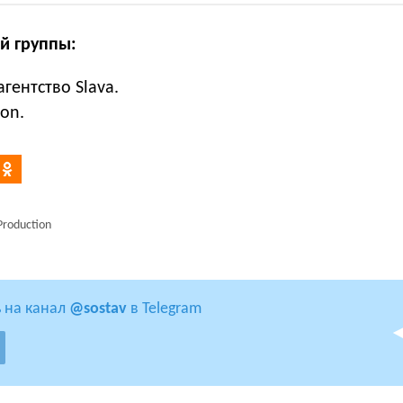
й группы:
гентство Slava.
ion.
Production
 на канал
@sostav
в Telegram