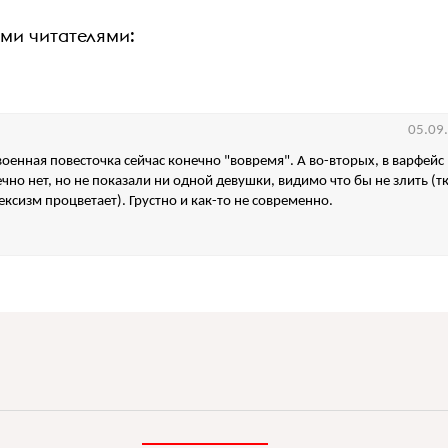
ими читателями:
05.09
военная повесточка сейчас конечно "вовремя". А во-вторых, в варфейс
но нет, но не показали ни одной девушки, видимо что бы не злить (т
ексизм процветает). Грустно и как-то не современно.