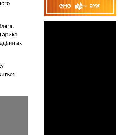
ного
лега,
Гарика.
ведённых
ку
виться