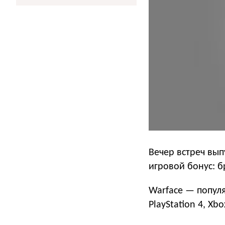
Вечер встреч вып
игровой бонус: б
Warface — популя
PlayStation 4, Xb