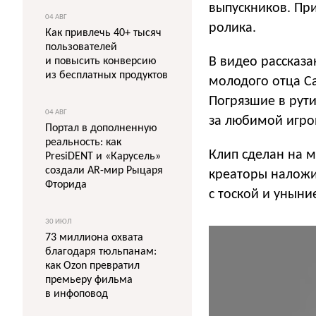
выпускников. Пр
04 АВГ
ролика.
Как привлечь 40+ тысяч
пользователей
В видео рассказа
и повысить конверсию
из бесплатных продуктов
молодого отца Са
Погрязшие в рут
04 АВГ
за любимой игро
Портал в дополненную
реальность: как
Клип сделан на 
PresiDENT и «Карусель»
создали AR-мир Рыцаря
креаторы наложил
Фторида
с тоской и уныни
30 ИЮЛ
73 миллиона охвата
благодаря тюльпанам:
как Ozon превратил
премьеру фильма
в инфоповод