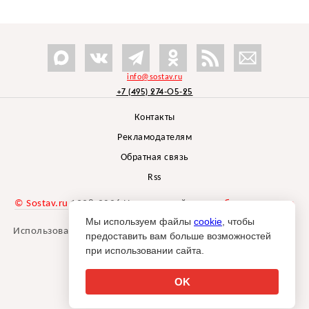
info@sostav.ru
+7 (495) 274-05-25
Контакты
Рекламодателям
Обратная связь
Rss
© Sostav.ru
1998-2026 Независимый проект
брендингового
агентства Depot
Мы используем файлы
cookie
, чтобы
Использование материалов Sostav.ru допустимо только при
предоставить вам больше возможностей
указании источника.
при использовании сайта.
Дизайн сайта -
Liqium
.
18+
OK