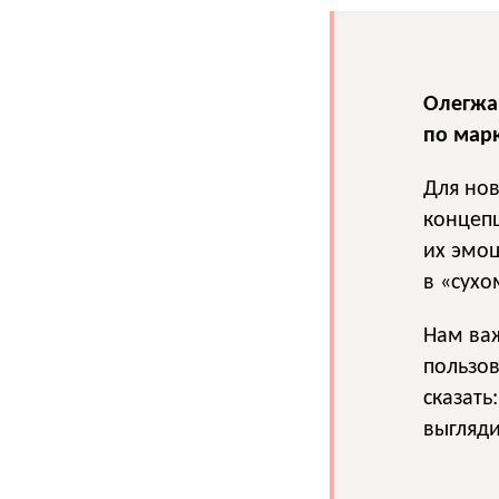
Олегжа
по марк
Для но
концепц
их эмоц
в «сухо
Нам важ
пользов
сказать
выгляди