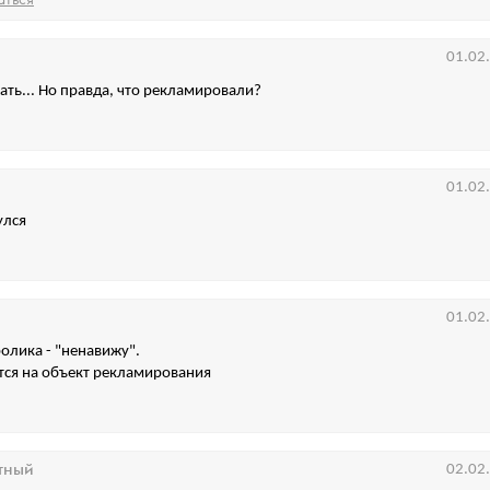
01.02
ть... Но правда, что рекламировали?
01.02
улся
01.02
ролика - "ненавижу".
тся на объект рекламирования
тный
02.02