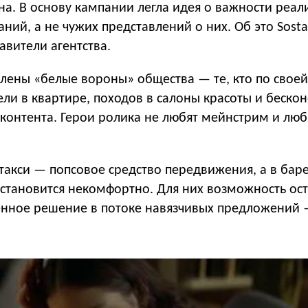
ана. В основу кампании легла идея о важности реа
ний, а не чужих представлений о них. Об это Sosta
вители агентства.
лены «белые вороны» общества — те, кто по своей
ели в квартире, походов в салоны красоты и беско
контента. Герои ролика не любят мейнстрим и люб
 такси — попсовое средство передвижения, а в бар
 становится некомфортно. Для них возможность ос
енное решение в потоке навязчивых предложений 