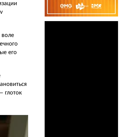
лизации
v
 воле
нечного
ые его
е
тановиться
— глоток