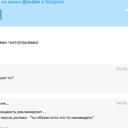
 на канал
@sostav
в Telegram
ими читателями:
01.02
уют то?
ли...
04.02
енависть рекламируют ...
я мысль ролика - "ты обязан хоть что-то ненавидеть"
аться