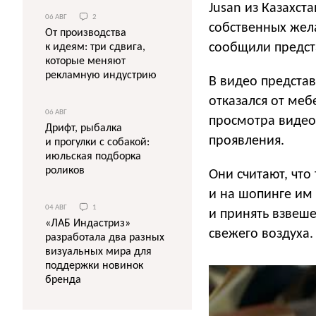
Jusan из Казахст
06 АВГ
2
собственных жела
От производства
сообщили предста
к идеям: три сдвига,
которые меняют
рекламную индустрию
В видео представ
отказался от меб
06 АВГ
просмотра видео
Дрифт, рыбалка
проявления.
и прогулки с собакой:
июльская подборка
роликов
Они считают, что
и на шопинге им
04 АВГ
1
и принять взвеш
«ЛАБ Индастриз»
свежего воздуха.
разработала два разных
визуальных мира для
поддержки новинок
бренда