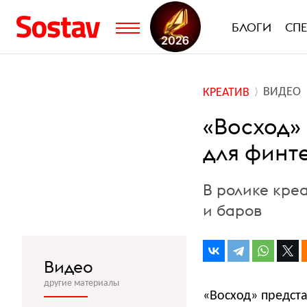
БЛОГИ
СП
ВИДЕО
КРЕАТИВ
«Восход»
для финт
В ролике кре
и баров
Видео
другие материалы
«Восход» предст