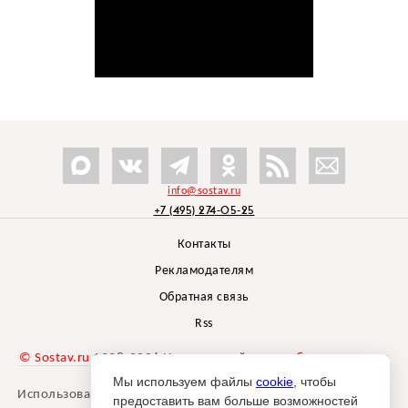
info@sostav.ru
+7 (495) 274-05-25
Контакты
Рекламодателям
Обратная связь
Rss
© Sostav.ru
1998-2026 Независимый проект
брендингового
агентства Depot
Мы используем файлы
cookie
, чтобы
Использование материалов Sostav.ru допустимо только при
предоставить вам больше возможностей