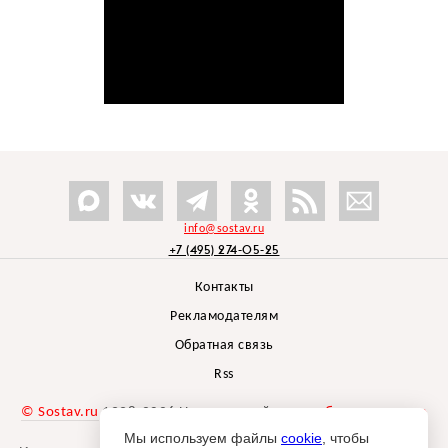
info@sostav.ru
+7 (495) 274-05-25
Контакты
Рекламодателям
Обратная связь
Rss
© Sostav.ru
1998-2026 Независимый проект
брендингового
агентства Depot
Мы используем файлы
cookie
, чтобы