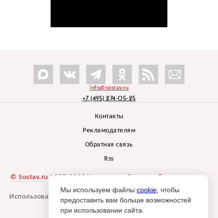
info@sostav.ru
+7 (495) 274-05-25
Контакты
Рекламодателям
Обратная связь
Rss
© Sostav.ru
1998-2026 Независимый проект
брендингового
агентства Depot
Мы используем файлы
cookie
, чтобы
Использование материалов Sostav.ru допустимо только при
предоставить вам больше возможностей
указании источника.
при использовании сайта.
Дизайн сайта -
Liqium
.