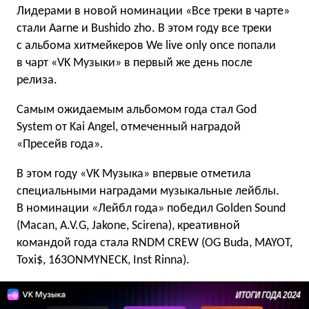
Лидерами в новой номинации «Все треки в чарте»
стали Aarne и Bushido zho. В этом году все треки
с альбома хитмейкеров We live only once попали
в чарт «VK Музыки» в первый же день после
релиза.
Самым ожидаемым альбомом года стал God
System от Kai Angel, отмеченный наградой
«Пресейв года».
В этом году «VK Музыка» впервые отметила
специальными наградами музыкальные лейблы.
В номинации «Лейбл года» победил Golden Sound
(Macan, A.V.G, Jakone, Scirena), креативной
командой года стала RNDM CREW (OG Buda, MAYOT,
Toxi$, 163ONMYNECK, Inst Rinna).