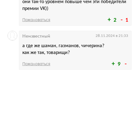
они так-то уровнем повыше чем эти победители
премии VK))
Пожаловаться
2
1
Неизвестный
28.11.2024 в 21:33
а где же шаман, газманов, чичерина?
как же так, товарищи?
Пожаловаться
9