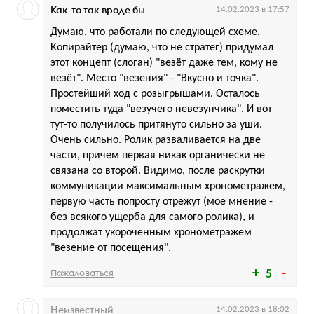
Как-то так вроде бы
14.02.2023 в 17:57
Думаю, что работали по следующей схеме.
Копирайтер (думаю, что не стратег) придумал
этот концепт (слоган) "везёт даже тем, кому не
везёт". Место "везения" - "Вкусно и точка".
Простейший ход с розыгрышами. Осталось
поместить туда "везучего невезунчика". И вот
тут-то получилось притянуто сильно за уши.
Очень сильно. Ролик разваливается на две
части, причем первая никак органически не
связана со второй. Видимо, после раскрутки
коммуникации максимальным хронометражем,
первую часть попросту отрежут (мое мнение -
без всякого ущерба для самого ролика), и
продолжат укороченным хронометражем
"везение от посещения".
Пожаловаться
5
Неизвестный
14.02.2023 в 18:02