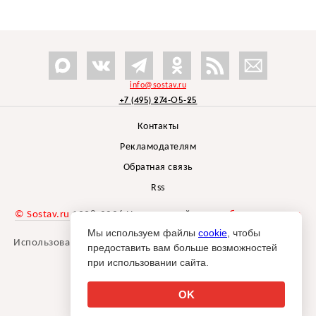
info@sostav.ru
+7 (495) 274-05-25
Контакты
Рекламодателям
Обратная связь
Rss
© Sostav.ru
1998-2026 Независимый проект
брендингового
агентства Depot
Мы используем файлы
cookie
, чтобы
Использование материалов Sostav.ru допустимо только при
предоставить вам больше возможностей
указании источника.
при использовании сайта.
Дизайн сайта -
Liqium
.
18+
OK