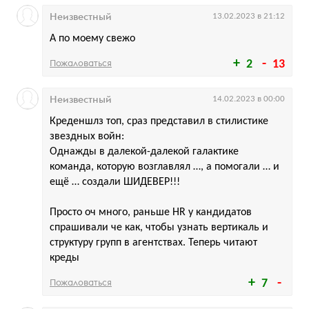
Неизвестный
13.02.2023 в 21:12
А по моему свежо
Пожаловаться
2
13
Неизвестный
14.02.2023 в 00:00
Креденшлз топ, сраз представил в стилистике
звездных войн:
Однажды в далекой-далекой галактике
команда, которую возглавлял …, а помогали … и
ещё … создали ШИДЕВЕР!!!
Просто оч много, раньше HR у кандидатов
спрашивали че как, чтобы узнать вертикаль и
структуру групп в агентствах. Теперь читают
креды
Пожаловаться
7