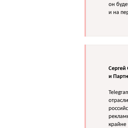
он буде
и на пе
Сергей
и Парт
Telegra
отрасли
российс
реклам
крайне 