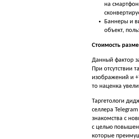
на смартфоне
сконвертируе
Баннеры и в
объект, пол
Стоимость разм
Данный фактор з
При отсутствии т
изображений и +7
то наценка увели
Таргетологи дид
селлера Telegram
знакомства с но
с целью повышен
которые преимущ