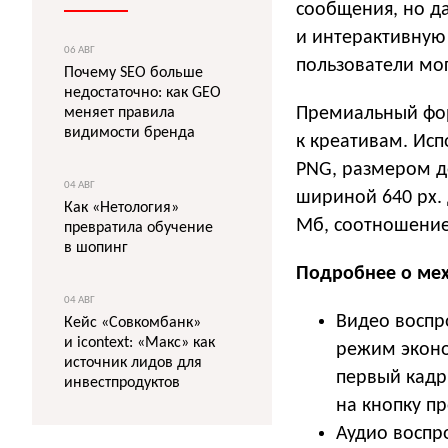
сообщения, но д
и интерактивную
06 АВГ
пользователи мог
Почему SEO больше
недостаточно: как GEO
Премиальный фор
меняет правила
видимости бренда
к креативам. Ис
PNG, размером д
04 АВГ
шириной 640 px.
Как «Нетология»
Мб, соотношение 
превратила обучение
в шопинг
Подробнее о мех
04 АВГ
Видео воспр
Кейс «Совкомбанк»
и icontext: «Макс» как
режим эконо
источник лидов для
первый кадр
инвестпродуктов
на кнопку п
Аудио воспро