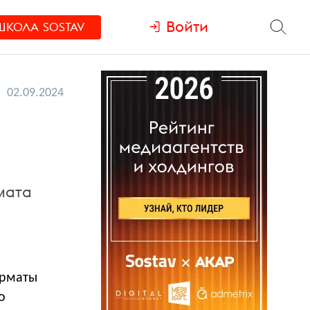
Войти
ШКОЛА
SOSTAV
02.09.2024
мата
орматы
о