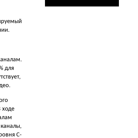
мируемый
нии.
каналам.
% для
тствует,
део.
ого
В ходе
налам
 каналы,
ровня C-