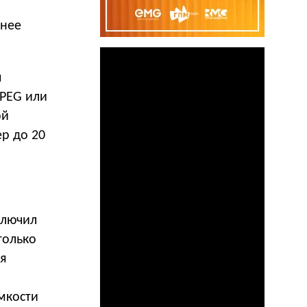
анее
я
JPEG или
ой
р до 20
ключил
только
я
мкости