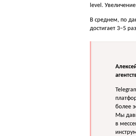
level. Увеличени
В среднем, по д
достигает 3−5 раз
Алексе
агентст
Telegra
платфор
более э
Мы давн
в месс
инструм