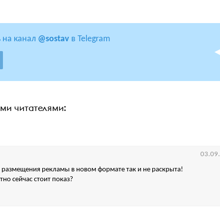
 на канал
@sostav
в Telegram
ими читателями:
03.09
 размещения рекламы в новом формате так и не раскрыта!
тно сейчас стоит показ?