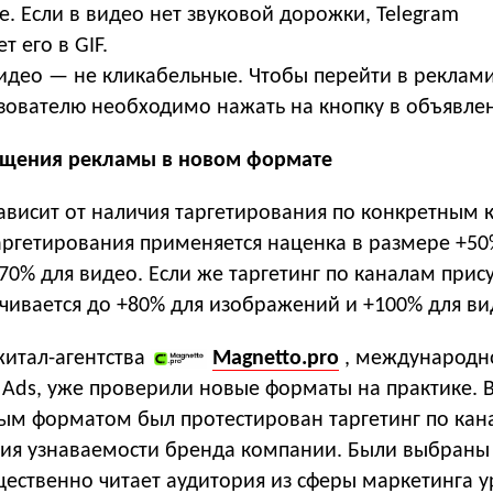
. Если в видео нет звуковой дорожки, Telegram
т его в GIF.
идео — не кликабельные. Чтобы перейти в рекла
ьзователю необходимо нажать на кнопку в объявле
ещения рекламы в новом формате
ависит от наличия таргетирования по конкретным 
аргетирования применяется наценка в размере +50
0% для видео. Если же таргетинг по каналам прису
чивается до +80% для изображений и +100% для ви
житал-агентства
Magnetto.pro
, международн
 Ads, уже проверили новые форматы на практике. 
вым форматом был протестирован таргетинг по ка
ия узнаваемости бренда компании. Были выбраны
ественно читает аудитория из сферы маркетинга у