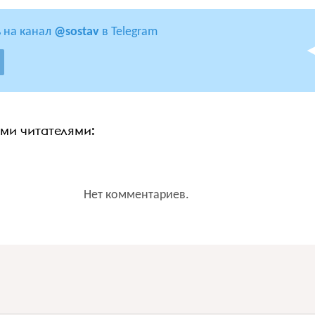
 на канал
@sostav
в Telegram
ими читателями:
Нет комментариев.