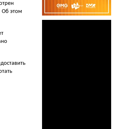
мотрен
 Об этом
ет
ано
доставить
отать