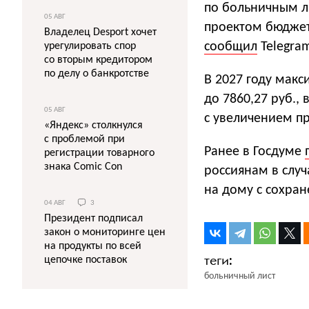
по больничным ли
05 АВГ
проектом бюджет
Владелец Desport хочет
сообщил
Telegra
урегулировать спор
со вторым кредитором
по делу о банкротстве
В 2027 году мак
до 7860,27 руб.,
05 АВГ
с увеличением пр
«Яндекс» столкнулся
с проблемой при
Ранее в Госдуме
регистрации товарного
знака Comic Con
россиянам в случ
на дому с сохра
04 АВГ
3
Президент подписал
закон о мониторинге цен
на продукты по всей
цепочке поставок
больничный лист