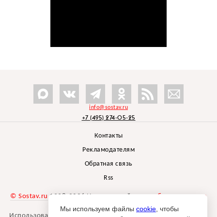
info@sostav.ru
+7 (495) 274-05-25
Контакты
Рекламодателям
Обратная связь
Rss
© Sostav.ru
1998-2026 Независимый проект
брендингового
агентства Depot
Мы используем файлы
cookie
, чтобы
Использование материалов Sostav.ru допустимо только при