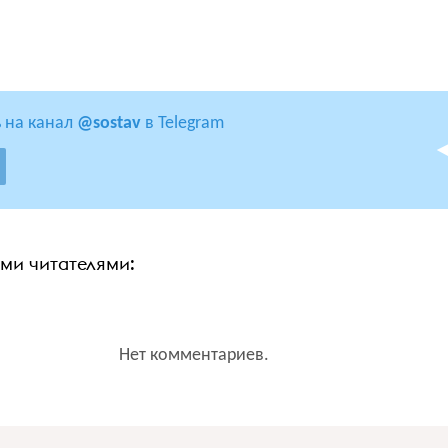
 на канал
@sostav
в Telegram
ими читателями:
Нет комментариев.