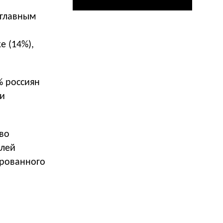
 главным
е (14%),
% россиян
ли
тво
елей
ированного