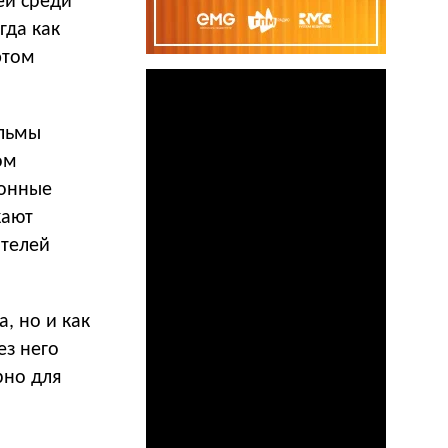
ей среди
гда как
этом
ильмы
ом
ионные
кают
ителей
, но и как
ез него
рно для