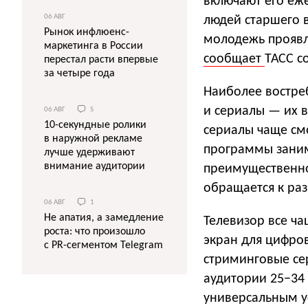
включают его еж
06 АВГ
людей старшего в
Рынок инфлюенс-
молодежь проявл
маркетинга в России
сообщает
ТАСС с
перестал расти впервые
за четыре года
Наиболее востре
и сериалы — их 
06 АВГ
5
10-секундные ролики
сериалы чаще см
в наружной рекламе
программы заним
лучше удерживают
внимание аудитории
преимущественно
обращается к ра
06 АВГ
1
Не апатия, а замедление
Телевизор все ча
роста: что произошло
экран для цифров
с PR-сегментом Telegram
стриминговые се
аудитории 25−34 
универсальным у