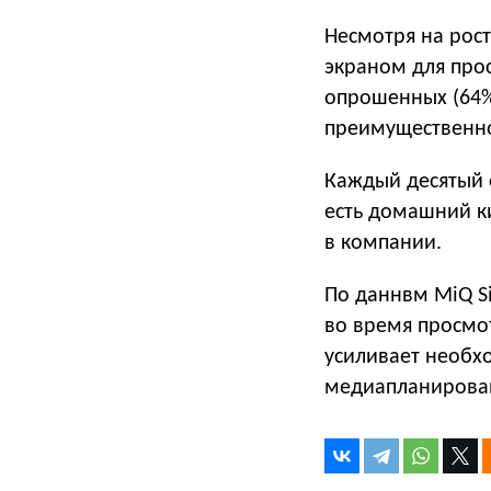
Несмотря на рост
экраном для про
опрошенных (64%
преимущественно
Каждый десятый 
есть домашний ки
в компании.
По даннвм MiQ 
во время просмот
усиливает необх
медиапланирова