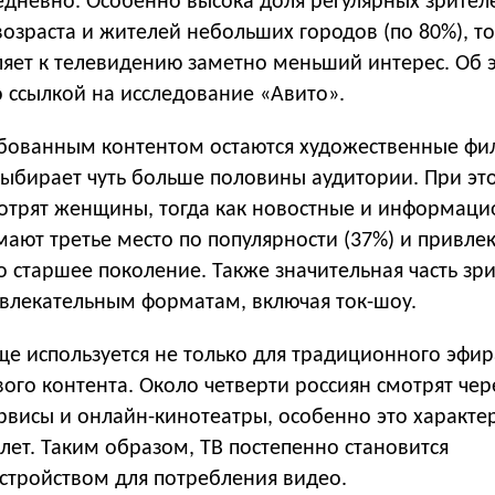
едневно. Особенно высока доля регулярных зрител
озраста и жителей небольших городов (по 80%), то
яет к телевидению заметно меньший интерес. Об 
о ссылкой на исследование «Авито».
бованным контентом остаются художественные ф
выбирает чуть больше половины аудитории. При эт
отрят женщины, тогда как новостные и информац
ают третье место по популярности (37%) и привле
 старшее поколение. Также значительная часть зр
звлекательным форматам, включая ток-шоу.
ще используется не только для традиционного эфира
ого контента. Около четверти россиян смотрят чер
рвисы и онлайн-кинотеатры, особенно это характе
лет. Таким образом, ТВ постепенно становится
стройством для потребления видео.