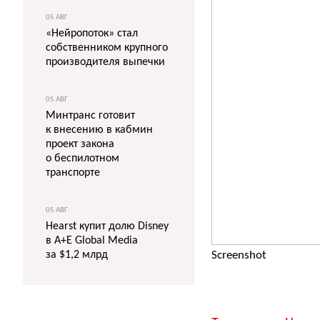
05 АВГ
«Нейропоток» стал
собственником крупного
производителя выпечки
05 АВГ
Минтранс готовит
к внесению в кабмин
проект закона
о беспилотном
транспорте
05 АВГ
Hearst купит долю Disney
в A+E Global Media
за $1,2 млрд
Screenshot