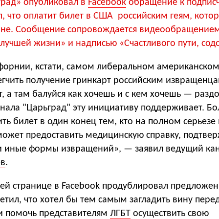
град» опубликовал в
Facebook
обращение к подписч
, что оплатит билет в США российским геям, кото
не. Сообщение сопровождается видеообращением
лучшей жизни» и надписью «Счастливого пути, сод
форнии, кстати, самом либеральном американском
гчить получение гринкарт российским извращенца
т, а там балуйся как хочешь и с кем хочешь — раздо
нала "Царьград" эту инициативу поддерживает. Бол
ть билет в один конец тем, кто на полном серьезе
может предоставить медицинскую справку, подтв
 иные формы извращений», — заявил ведущий ка
ев
.
оей странице в Facebook продублировал предложе
етил, что хотел бы тем самым загладить вину пере
и помочь представителям
ЛГБТ
осуществить свою