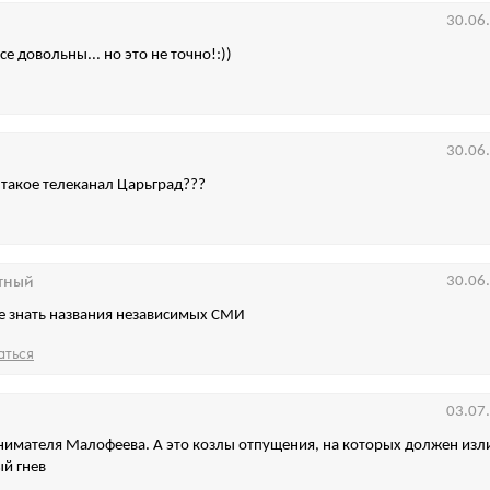
30.06
се довольны... но это не точно!:))
30.06
о такое телеканал Царьград???
тный
30.06
е знать названия независимых СМИ
аться
03.07
имателя Малофеева. А это козлы отпущения, на которых должен изл
й гнев