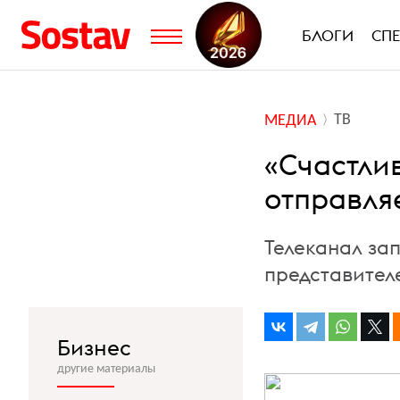
БЛОГИ
СП
ТВ
МЕДИА
«Счастлив
отправля
Телеканал за
представител
Бизнес
другие материалы