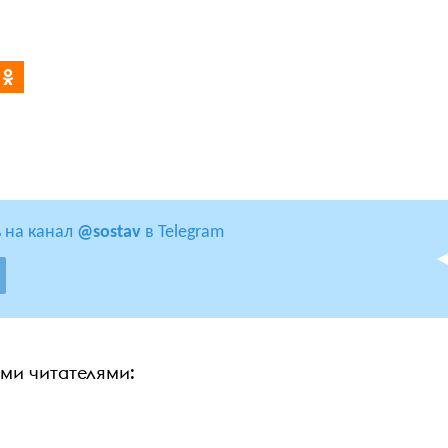
 на канал
@sostav
в Telegram
ими читателями: