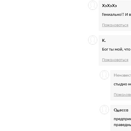
ХэХэХэ
Гениально!! И в
Пожаловаться
К.
Бог ты мой, чт
Пожаловаться
Неизвес
стыдно н
Пожалов
Одесса
предприн
праведны