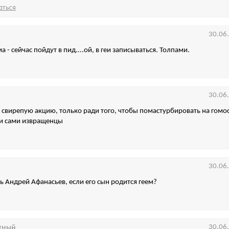
аться
30.06
 - сейчас пойдут в пид....ой, в геи записываться. Толпами.
30.06
 свирепую акцию, только ради того, чтобы помастурбировать на гомо
ни сами извращенцы
30.06
ть Андрей Афанасьев, если его сын родится геем?
тный
30.06