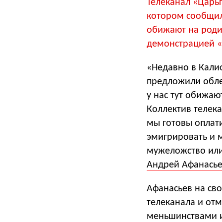
Телеканал «Царь
котором сообщил
обижают на роди
демонстрацией «
«Недавно в Кали
предложили обле
у нас тут обижаю
Коллектив телека
мы готовы оплати
эмигрировать и 
мужеложство или
Андрей Афанась
Афанасьев на св
телеканала и отм
меньшинствами 