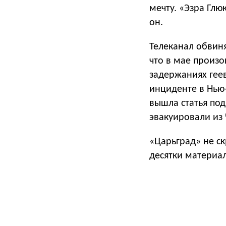
мечту. «Эзра Глю
он.
Телеканал обвин
что в мае произ
задержаниях геев
инциденте в Нью-
вышла статья по
эвакуировали из 
«Царьград» не ск
десятки материал