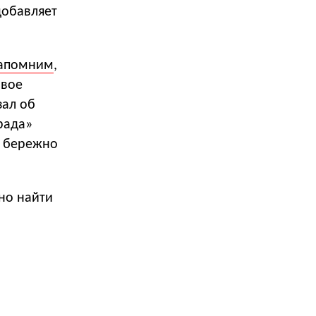
добавляет
апомним
,
овое
зал об
рада»
и бережно
но найти