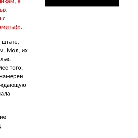
икам, в
рых
 с
омиты!».
 штате,
м. Мол, их
лье.
ее того,
 намерен
ерждающую
нала
ние
д