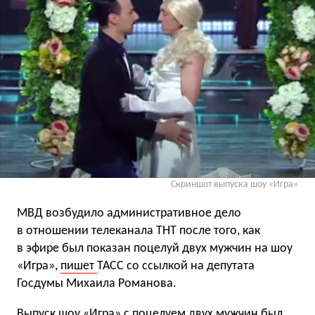
Скриншот выпуска шоу «Игра»
МВД возбудило административное дело
в отношении телеканала ТНТ после того, как
в эфире был показан поцелуй двух мужчин на шоу
«Игра»,
пишет
ТАСС со ссылкой на депутата
Госдумы Михаила Романова.
Выпуск шоу «Игра» с поцелуем двух мужчин был