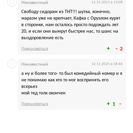
Неизвестный
11.11.2021 в 13:08
Свободу сидорам из ТНТ!!! шутка, конечно,
маразм уже не крепчает, Кафка с Оруэлом курят
в сторонке, нам осталось просто подождать лет
20, и если они вымрут быстрее нас, то шанс на
выздоровление есть
Пожаловаться
2
Неизвестный
12.11.2021 в 18:44
а ну и более того- то был комедийный номер и я
не понимаю как кто то мог воспринять его
всерьез
мой тед толк окончен
Пожаловаться
1