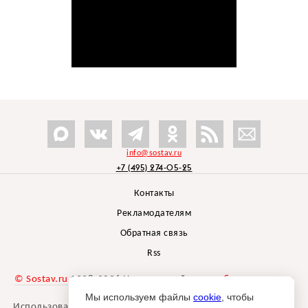
info@sostav.ru
+7 (495) 274-05-25
Контакты
Рекламодателям
Обратная связь
Rss
© Sostav.ru
1998-2026 Независимый проект
брендингового
агентства Depot
Мы используем файлы
cookie
, чтобы
Использование материалов Sostav.ru допустимо только при