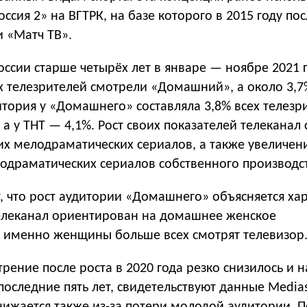
оссия 2» на ВГТРК, на базе которого в 2015 году по
и «Матч ТВ».
ссии старше четырёх лет в январе — ноябре 2021 
х телезрителей смотрели «Домашний», а около 3,7%
тория у «Домашнего» составляла 3,8% всех телезр
, а у ТНТ — 4,1%. Рост своих показателей телеканал
ких мелодраматических сериалов, а также увеличе
лодраматических сериалов собственного производс
т, что рост аудитории «Домашнего» объясняется ха
Телеканал ориентирован на домашнее женское
а именно женщины больше всех смотрят телевизор
рение после роста в 2020 года резко снизилось и н
оследние пять лет, свидетельствуют данные Media