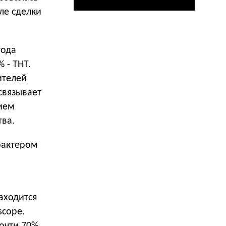
сле сделки
года
 - ТНТ.
ителей
 связывает
нием
тва.
рактером
.
аходится
scope.