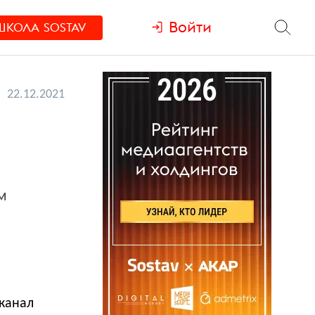
Войти
ШКОЛА
SOSTAV
22.12.2021
м
еканал