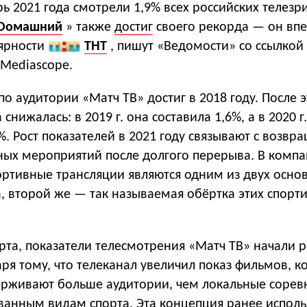
рь 2021 года смотрели 1,9% всех российских телезр
Dомашний
» также
достиг
своего рекорда — он вп
ярности
ТНТ
, пишут «Ведомости» со ссылкой
 Mediascope.
о аудитории «Матч ТВ» достиг в 2018 году. После э
снижалась: в 2019 г. она составила 1,6%, а в 2020 г
. Рост показателей в 2021 году связывают с возвр
ных мероприятий после долгого перерыва. В комп
ортивные трансляции являются одним из двух осно
, второй же — так называемая обёртка этих спорт
та, показатели телесмотрения «Матч ТВ» начали р
аря тому, что телеканал увеличил показ фильмов, к
ерживают больше аудитории, чем локальные сорев
ванным видам спорта. Эта концепция ранее исполь