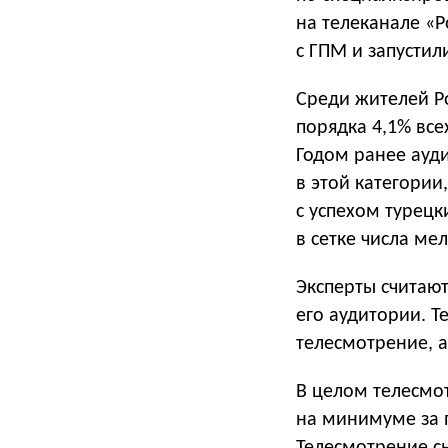
на телеканале «Р
с ГПМ и запустил
Среди жителей Ро
порядка 4,1% все
Годом ранее ауди
в этой категории
с успехом турец
в сетке числа ме
Эксперты считаю
его аудитории. 
телесмотрение, 
В целом телесмот
на минимуме за п