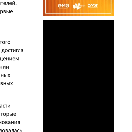
ителей.
ервые
того
. достигла
ащением
ании
вных
ивных
асти
оторые
нования
зовалась