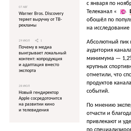
с января по нояб
07 АВГ
Телеканал «
Warner Bros. Discovery
обошёл по попул
теряет выручку от ТВ-
рекламы
на исследование
Абсолютный пик п
29 ИЮЛ
1
Почему в медиа
аудитория канала 
выигрывает локальный
минимума — 1,2%
контент: копродукция
и адаптация вместо
крупных спортив
экспорта
отметили, что сп
продуктов канала
28 ИЮЛ
событий.
Новый гендиректор
Apple сосредоточится
на развитии кино
По мнению экспер
и телевидения
отчасти и благод
привлекают и уд
по специализиро