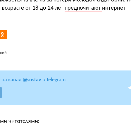
нижается также из-за потери молодой аудитории. П
 возрасте от 18 до 24 лет
предпочитают
интернет
ний
 на канал
@sostav
в Telegram
ими читателями: