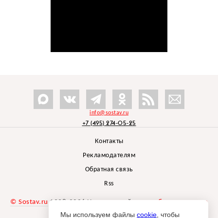
info@sostav.ru
+7 (495) 274-05-25
Контакты
Рекламодателям
Обратная связь
Rss
© Sostav.ru
1998-2026 Независимый проект
брендингового
агентства Depot
Мы используем файлы
cookie
, чтобы