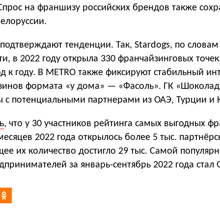
Спрос на франшизу российских брендов также сохр
Белоруссии.
подтверждают тенденции. Так, Stardogs, по словам
ти, в 2022 году открыла 330 франчайзинговых точек,
д к году. В METRO также фиксируют стабильный ин
зинов формата «у дома» — «Фасоль». ГК «Шокола
ы с потенциальными партнерами из ОАЭ, Турции и 
ь
, что у 30 участников рейтинга самых выгодных ф
 месяцев 2022 года открылось более 5 тыс. партнёрс
ее их количество достигло 29 тыс. Самой популяр
принимателей за январь-сентябрь 2022 года стал 