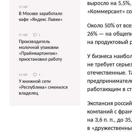
выросло на 5,5%,
07 АВГ
«Коммерсант» со 
В Москве заработало
кафе «Яндекс Лавки»
Около 50% от все
26% — на общепи
07 АВГ
1
на продуктовый 
Производитель
молочной упаковки
«Праймкартонпак»
У бизнеса наибо
приостановил работу
не требует серье
отечественные. Т
06 АВГ
1
предпринимател
У книжной сети
«Республика» сменился
работающим в ст
владелец
Экспансия россий
компаний с фран
на 3,6 п. п., до
в «дружественные