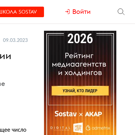
Войти
ШКОЛА
SOSTAV
09.03.2023
сии
ие
бщее число