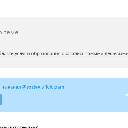
о теме
ласти услуг и образования оказались самыми дешёвым
 на канал
@sostav
в Telegram
ими читателями: