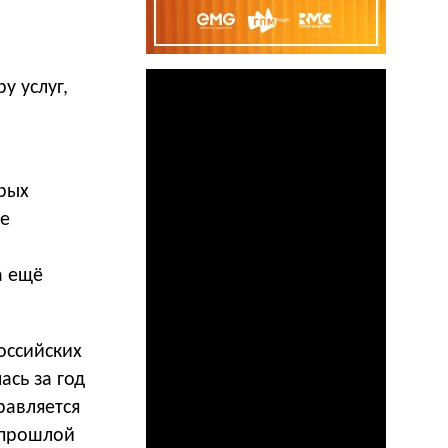
у услуг,
—
рых
же
а ещё
оссийских
сь за год
равляется
 прошлой