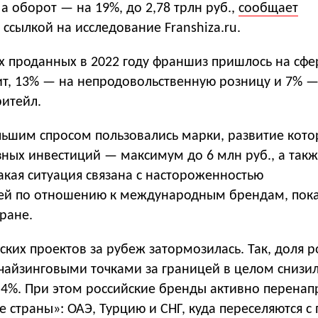
 а оборот — на 19%, до 2,78 трлн руб.,
сообщает
ссылкой на исследование Franshiza.ru.
х проданных в 2022 году франшиз пришлось на сфер
т, 13% — на непродовольственную розницу и 7% 
ритейл.
льшим спросом пользовались марки, развитие кото
зных инвестиций — максимум до 6 млн руб., а так
акая ситуация связана с настороженностью
ей по отношению к международным брендам, пок
ране.
ских проектов за рубеж затормозилась. Так, доля р
чайзинговыми точками за границей в целом снизила
 35,4%. При этом российские бренды активно перенап
 страны»: ОАЭ, Турцию и СНГ, куда переселяются с