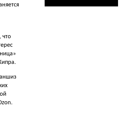
аняется
 что
терес
дница»
Кипра.
раншиз
ких
ной
Ozon.