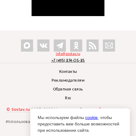
info@sostav.ru
+7 (495) 274-05-25
Контакты
Рекламодателям
Обратная связь
Rss
© Sostav.ru
1998-2026 Независимый проект
брендингового
агентства Depot
Мы используем файлы
cookie
, чтобы
Использование материалов Sostav.ru допустимо только при
предоставить вам больше возможностей
указании источника.
при использовании сайта.
Дизайн сайта -
Liqium
.