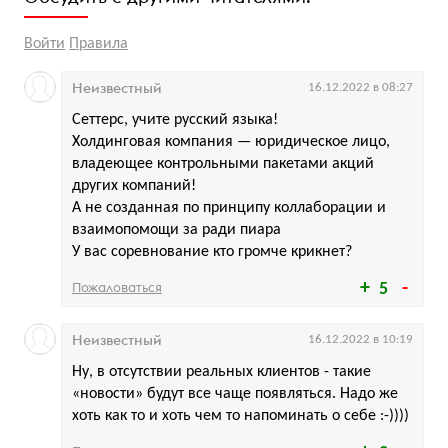
Войти
Правила
Неизвестный
16.12.2022 в 08:27
Сеттерс, учите русский языка!
Холдинговая компания — юридическое лицо,
владеющее контрольными пакетами акций
других компаний!
А не созданная по принципу коллаборации и
взаимопомощи за ради пиара
У вас соревнование кто громче крикнет?
Пожаловаться
5
Неизвестный
16.12.2022 в 10:19
Ну, в отсутствии реальных клиентов - такие
«новости» будут все чаще появляться. Надо же
хоть как то и хоть чем то напоминать о себе :-))))