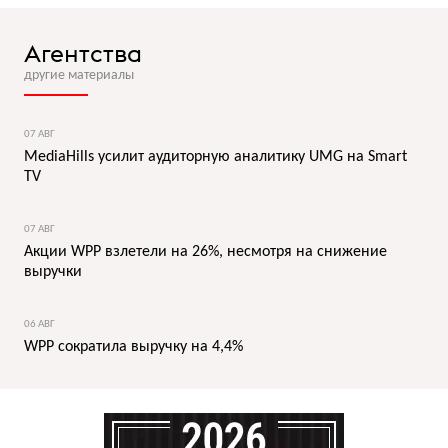
Агентства
другие материалы
07 АВГ
MediaHills усилит аудиторную аналитику UMG на Smart
TV
07 АВГ
Акции WPP взлетели на 26%, несмотря на снижение
выручки
06 АВГ
WPP сократила выручку на 4,4%