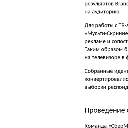
результатов Bran
на аудиторию.
Для работы с ТВ-
«Мульти-Cкриннер
рекламе и сопост
Таким образом б
на телевизоре в 
Собранные идент
конвертировались
выборки респонде
Проведение 
Команда «СберМа