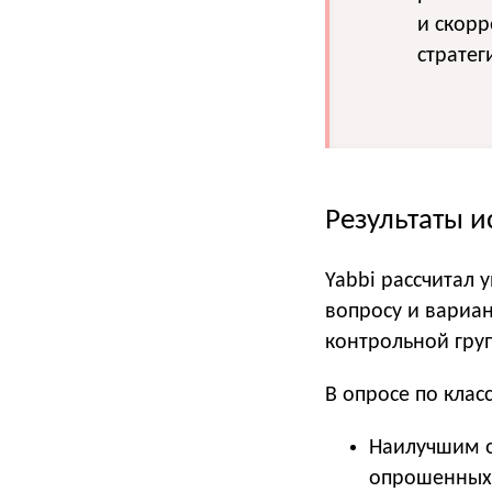
и скор
стратег
Результаты 
Yabbi рассчитал
вопросу и вариан
контрольной гру
В опросе по клас
Наилучшим о
опрошенных 