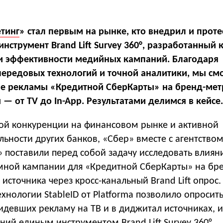
тинг
»
стал первым на рынке, кто внедрил и прот
нструмент Brand Lift Survey 360°, разработанный
ки эффективности медийных кампаний. Благодаря
ередовых технологий и точной аналитики, мы см
ие рекламы «Кредитной СберКарты» на бренд-мет
 — от TV до In-App. Результатами делимся в кейсе.
кой конкуренции на финансовом рынке и активной
ьности других банков, «Сбер» вместе с агентство
 поставили перед собой задачу исследовать влиян
ной кампании для «Кредитной СберКарты» на бре
источника через кросс-канальный Brand Lift опрос.
хнологии StableID от Platforma позволило опросит
идевших рекламу на ТВ и в диджитал источниках, 