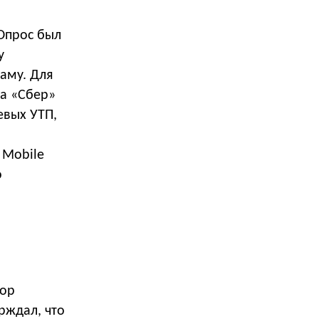
Опрос был
у
аму. Для
а «Сбер»
евых УТП,
 Mobile
о
тор
рждал, что