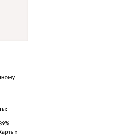
енному
ты:
39%
Карты»