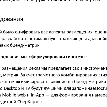
ний единым инструментом Brand Lift Survey 360°.
едования
й было оцифровать все аспекты размещения, оцени
и разработать оптимальную стратегию для дальней
вых бренд-метрик.
ледования мы сформулировали гипотезы:
 размещения рекламы предлагает свои инструмен
-метрик. За счет грамотного комбинирования эти
ожно максимизировать влияние на бренд-метрики
о Desktop и TV будут лучшими для запоминаемост
 а Mobile web и In-App — для формирования намер
едитной СберКарты».