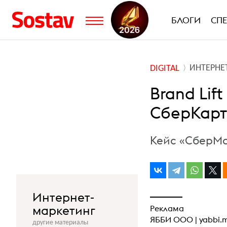
БЛОГИ
СП
ИНТЕРНЕ
DIGITAL
Brand Lif
СберКарт
Кейс «СберМар
Интернет-
маркетинг
Реклама
ЯББИ ООО |
yabbi.
другие материалы