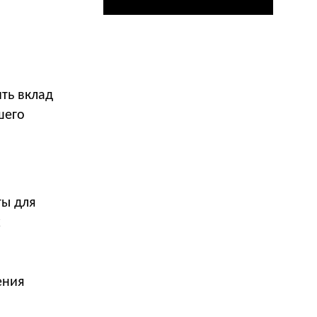
ть вклад
шего
ты для
х
.
и
ения