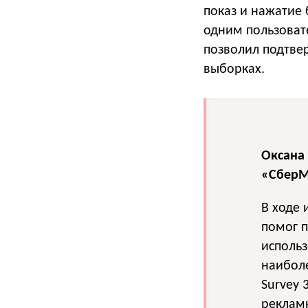
показ и нажатие
одним пользовате
позволил подтве
выборках.
Оксана
«СберМ
В ходе 
помог п
исполь
наиболе
Survey 
реклам