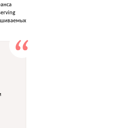
еанса
erving
рашиваемых
м