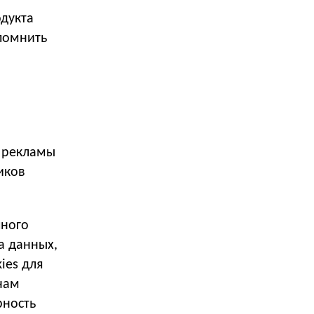
одукта
помнить
.
 рекламы
иков
чного
а данных,
ies для
 нам
рность