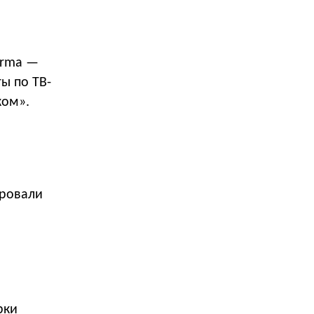
orma —
ы по ТВ-
ком».
ировали
рки