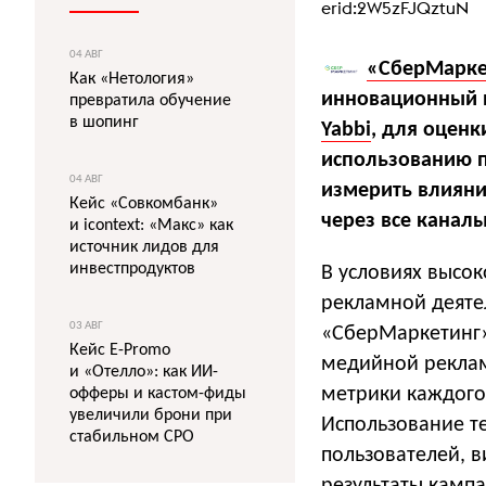
erid:2W5zFJQztuN
04 АВГ
«СберМарке
Как «Нетология»
инновационный и
превратила обучение
в шопинг
Yabbi
, для оцен
использованию п
04 АВГ
измерить влиян
Кейс «Совкомбанк»
через все каналы
и icontext: «Макс» как
источник лидов для
инвестпродуктов
В условиях высо
рекламной деятел
03 АВГ
«СберМаркетинг»
Кейс E-Promo
медийной реклам
и «Отелло»: как ИИ-
метрики каждого 
офферы и кастом-фиды
увеличили брони при
Использование те
стабильном CPO
пользователей, в