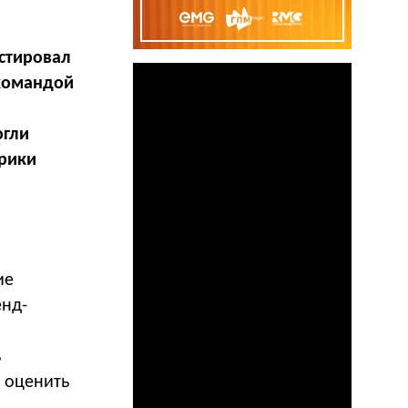
естировал
 командой
огли
рики
м
ие
нд-
ь
и оценить