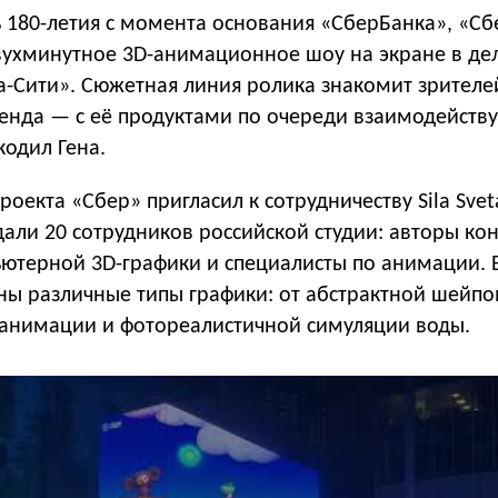
ь 180-летия с момента основания «СберБанка», «Сб
вухминутное 3D-анимационное шоу на экране в д
а-Сити». Сюжетная линия ролика знакомит зрителе
ренда — с её продуктами по очереди взаимодейств
одил Гена.
роекта «Сбер» пригласил к сотрудничеству Sila Sve
али 20 сотрудников российской студии: авторы ко
ютерной 3D-графики и специалисты по анимации. 
ны различные типы графики: от абстрактной шейпо
анимации и фотореалистичной симуляции воды.