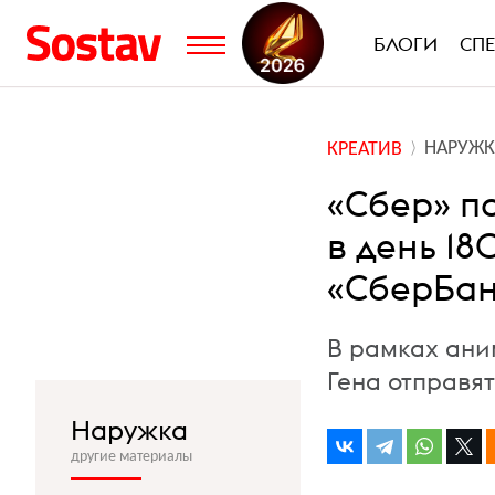
БЛОГИ
СП
НАРУЖК
КРЕАТИВ
«Сбер» п
в день 1
«СберБан
В рамках ани
Гена отправя
Наружка
другие материалы