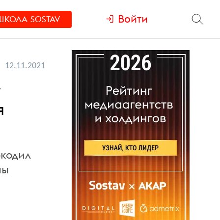
Войти
ШКОЛА
SOSTAV
12.11.2021
у
я
окодил
мы