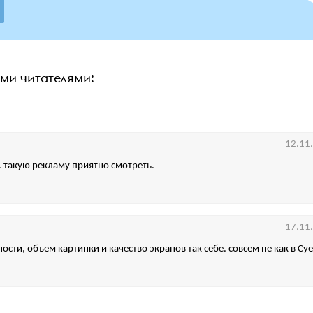
ими читателями:
12.11
. такую рекламу приятно смотреть.
17.11
ости, объем картинки и качество экранов так себе. совсем не как в Су