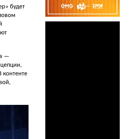
ер» будет
еловом
й
уют
ta —
нцепции,
В контенте
вой,