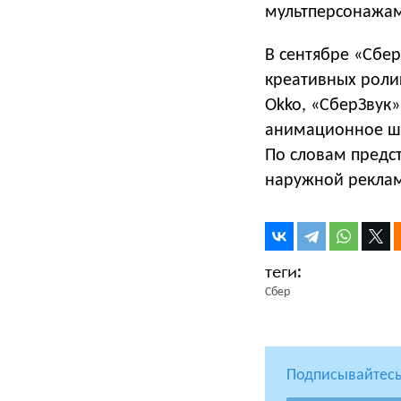
мультперсонажами
В сентябре «Сбе
креативных роли
Okko, «СберЗвук»
анимационное шо
По словам предст
наружной реклам
Сбер
Подписывайтесь