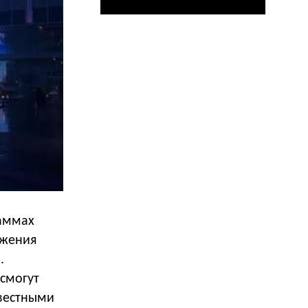
раммах
ажения
.
 смогут
звестными