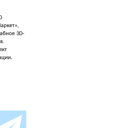
0
аркет»,
табное 3D-
я.
ект
ации.