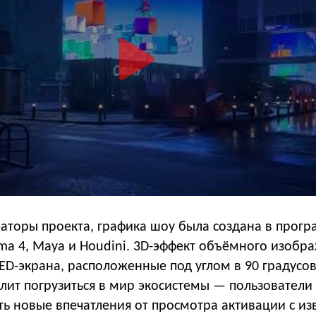
еаторы проекта, графика шоу была создана в прог
inema 4, Maya и Houdini. 3D-эффект объёмного изобр
ED-экрана, расположенные под углом в 90 градусов
лит погрузиться в мир экосистемы — пользователи
ть новые впечатления от просмотра активации с и