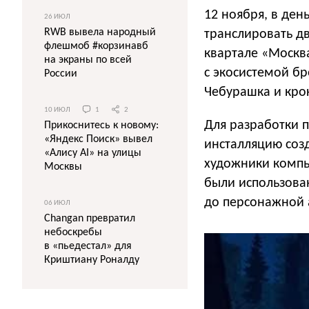
12 ноября, в ден
26 ИЮЛ
RWB вывела народный
транслировать д
флешмоб #корзинавб
квартале «Москв
на экраны по всей
с экосистемой б
России
Чебурашка и крок
10 ИЮЛ
1
2
Для разработки п
Прикоснитесь к новому:
«Яндекс Поиск» вывел
инсталляцию созд
«Алису AI» на улицы
художники компь
Москвы
были использова
до персонажной 
06 ИЮЛ
Changan превратил
небоскребы
в «пьедестал» для
Криштиану Роналду