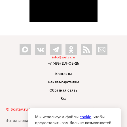
info@sostav.ru
+7 (495) 274-05-25
Контакты
Рекламодателям
Обратная связь
Rss
© Sostav.ru
1998-2026 Независимый проект
брендингового
агентства Depot
Мы используем файлы
cookie
, чтобы
Использование материалов Sostav.ru допустимо только при
предоставить вам больше возможностей
указании источника.