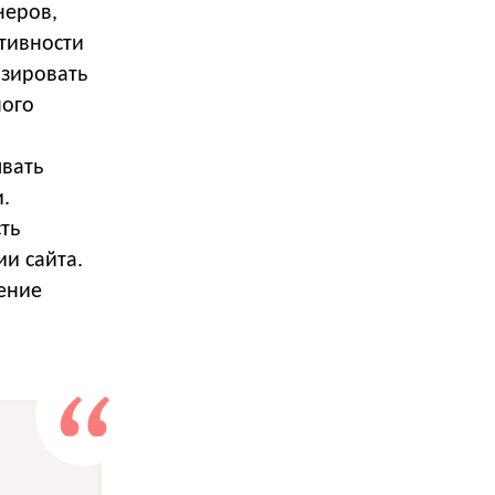
неров,
ктивности
изировать
ного
ывать
.
ть
и сайта.
чение