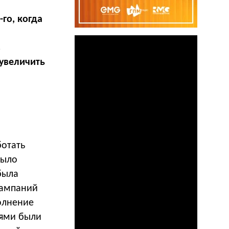
го, когда
в
 увеличить
ботать
было
была
кампаний
олнение
ями были