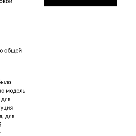
новой
ью общей
было
ую модель
 для
буция
я, для
й
г