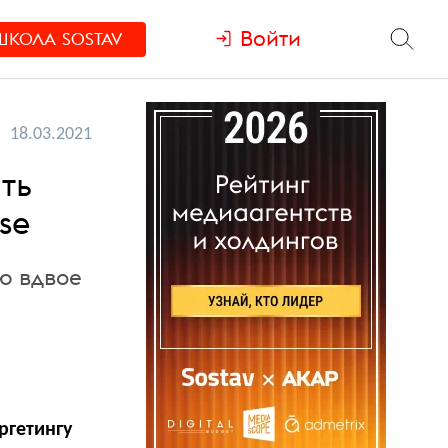
Войти
ШКОЛА
SOSTAV
18.03.2021
ть
se
ю вдвое
ргетингу