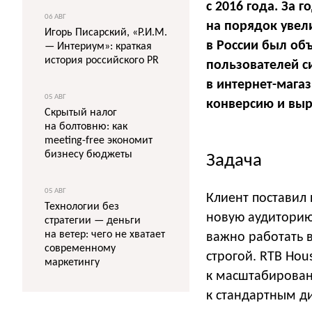
с 2016 года. За 
06 АВГ
на порядок увели
Игорь Писарский, «Р.И.М.
в России был объ
— Интериум»: краткая
история российского PR
пользователей с
в интернет-магаз
05 АВГ
конверсию и выр
Скрытый налог
на болтовню: как
meeting-free экономит
бизнесу бюджеты
Задача
05 АВГ
Клиент поставил
Технологии без
новую аудиторию 
стратегии — деньги
на ветер: чего не хватает
важно работать 
современному
строгой. RTB Ho
маркетингу
к масштабирован
к стандартным 