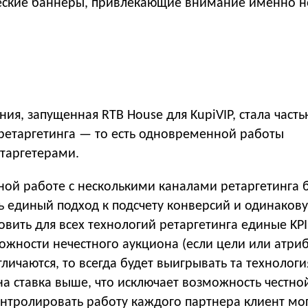
еские баннеры, привлекающие внимание именно 
ия, запущенная RTB House для KupiVIP, стала част
иретаргетинга — то есть одновременной работы
етаргетерами.
ой работе с несколькими каналами ретаргетинга 
ь единый подход к подсчету конверсий и одинаков
овить для всех технологий ретаргетинга единые KPI
ожности нечестного аукциона (если цели или атри
тличаются, то всегда будет выигрывать та технологи
а ставка выше, что исключает возможность честно
онтролировать работу каждого партнера клиент мо