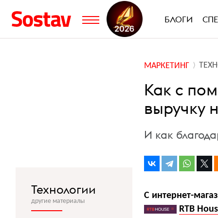
БЛОГИ
СП
ТЕХ
МАРКЕТИНГ
Как с по
выручку н
И как благод
Технологии
С интернет-мага
другие материалы
RTB Hou