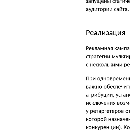
запущены статич
аудитории сайта.
Реализация
Рекламная кампан
стратегии мульт
с несколькими р
При одновременн
важно обеспечит
атрибуции, устан
исключения возм
у ретаргетеров о
которой назначен
конкуренции). К