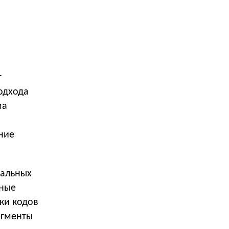
т
одхода
ма
ние
иальных
ьные
ки кодов
егменты