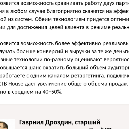
появится возможность сравнивать работу двух парт
ия в любом случае благоприятно скажется на эффе
ой из систем. Обеим технологиям придется оптим
ии для достижения целей клиента в режиме реаль
появится возможность более эффективно реализов
учать больше конверсий и выручки за те же деньги
азные технологии по-разному оценивают вероятнос
повышается шанс охватить больший объем аудитори
 работаете с одним каналом ретаргетинга, подклю
RTB House дает увеличение общего объема продаж
но в среднем на 40−50%.
Гавриил Дроздин, старший