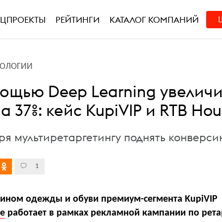
ЕЦПРОЕКТЫ
РЕЙТИНГИ
КАТАЛОГ КОМПАНИЙ
НОЛОГИИ
мощью Deep Learning увеличи
а 37%: кейс KupiVIP и RTB Hou
аря мультиретаргетингу поднять конверси
1
зином одежды и обуви премиум-сегмента KupiVIP
se
работает в рамках рекламной кампании по рета