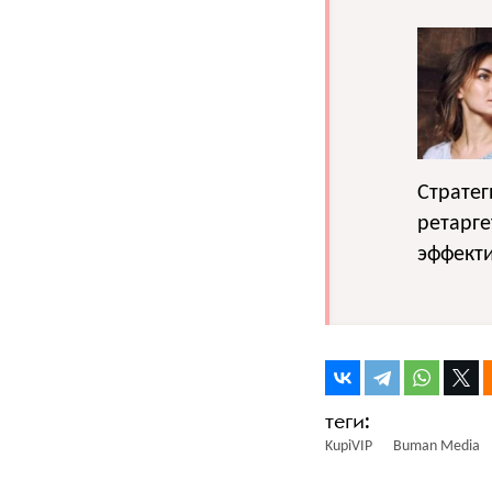
Страте
ретарге
эффекти
KupiVIP
Buman Media