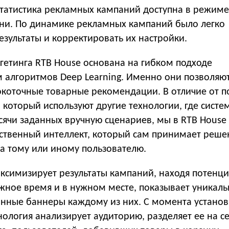
 статистика рекламных кампаний доступна в режиме
ни. По динамике рекламных кампаний было легко
езультаты и корректировать их настройки.
гетинга RTB House основана на гибком подходе
м алгоритмов Deep Learning. Именно они позволяю
окоточные товарные рекомендации. В отличие от п
, который используют другие технологии, где систе
сячи заданных вручную сценариев, мы в RTB House
сственный интеллект, который сам принимает реше
ра тому или иному пользователю.
ксимизирует результаты кампаний, находя потенц
ужное время и в нужном месте, показывает уникал
нные баннеры каждому из них. С момента установ
нология анализирует аудиторию, разделяет ее на с