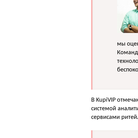
мы оцен
Команд
техноло
беспок
В KupiVIP отмеча
системой аналит
сервисами ритей