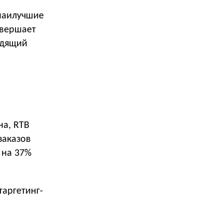
 наилучшие
овершает
одящий
на, RTB
заказов
 на 37%
таргетинг-