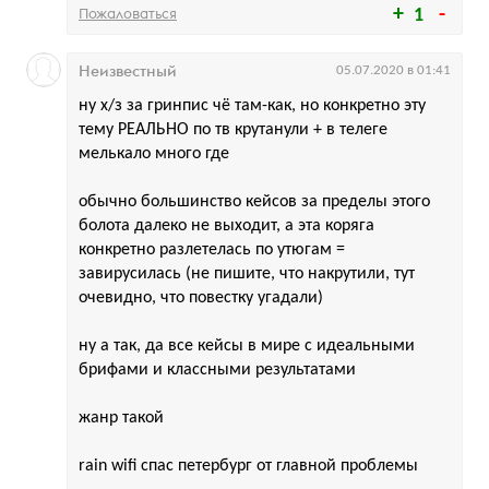
Пожаловаться
1
Неизвестный
05.07.2020 в 01:41
ну х/з за гринпис чё там-как, но конкретно эту
тему РЕАЛЬНО по тв крутанули + в телеге
мелькало много где
обычно большинство кейсов за пределы этого
болота далеко не выходит, а эта коряга
конкретно разлетелась по утюгам =
завирусилась (не пишите, что накрутили, тут
очевидно, что повестку угадали)
ну а так, да все кейсы в мире с идеальными
брифами и классными результатами
жанр такой
rain wifi спас петербург от главной проблемы