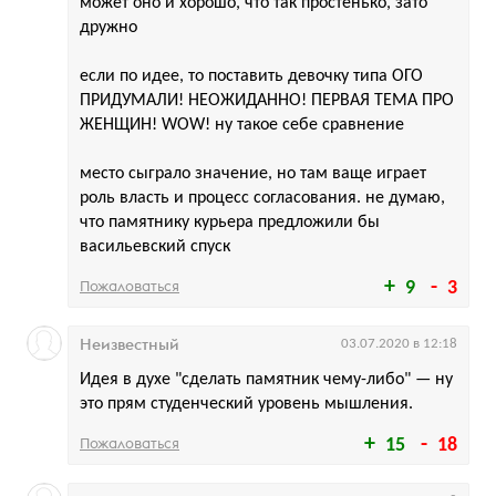
может оно и хорошо, что так простенько, зато
дружно
если по идее, то поставить девочку типа ОГО
ПРИДУМАЛИ! НЕОЖИДАННО! ПЕРВАЯ ТЕМА ПРО
ЖЕНЩИН! WOW! ну такое себе сравнение
место сыграло значение, но там ваще играет
роль власть и процесс согласования. не думаю,
что памятнику курьера предложили бы
васильевский спуск
Пожаловаться
9
3
Неизвестный
03.07.2020 в 12:18
Идея в духе "сделать памятник чему-либо" — ну
это прям студенческий уровень мышления.
Пожаловаться
15
18