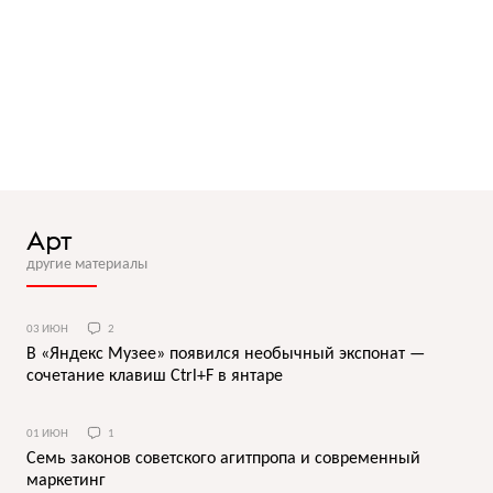
Арт
другие материалы
03 ИЮН
2
В «Яндекс Музее» появился необычный экспонат —
сочетание клавиш Ctrl+F в янтаре
01 ИЮН
1
Семь законов советского агитпропа и современный
маркетинг