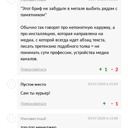
"Этот бриф не забудьте в метале выбить рядом с
памятником"
Обычно так говорят про непонятную наружку, а
про инсталляцию, которая направлена на
медиа, с которой всегда идет абзац текста,
писать претензию подобного толка = не
понимать сути профессии, устройства медиа
каналов.
Пожаловаться
1
2
Пустое место
03.07.2020 в 15:09
Сам ты курьер!
Пожаловаться
1
Неизвестный
03.07.2020 в 13:00
топ-топ менеджер