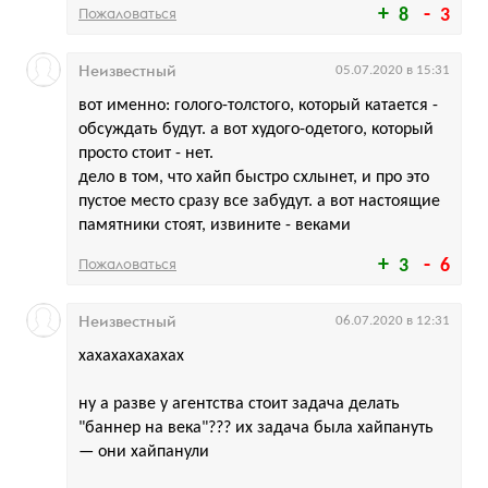
Пожаловаться
8
3
Неизвестный
05.07.2020 в 15:31
вот именно: голого-толстого, который катается -
обсуждать будут. а вот худого-одетого, который
просто стоит - нет.
дело в том, что хайп быстро схлынет, и про это
пустое место сразу все забудут. а вот настоящие
памятники стоят, извините - веками
Пожаловаться
3
6
Неизвестный
06.07.2020 в 12:31
хахахахахахах
ну а разве у агентства стоит задача делать
"баннер на века"??? их задача была хайпануть
— они хайпанули