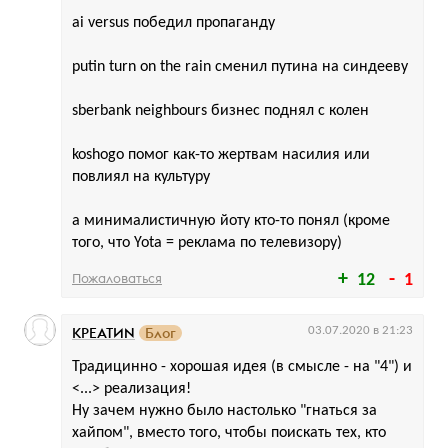
ai versus победил пропаганду
putin turn on the rain сменил путина на синдееву
sberbank neighbours бизнес поднял с колен
koshogo помог как-то жертвам насилия или
повлиял на культуру
а минималистичную йоту кто-то понял (кроме
того, что Yota = реклама по телевизору)
Пожаловаться
12
1
КРЕАТИN
Блог
03.07.2020 в 21:23
Традицинно - хорошая идея (в смысле - на "4") и
<...> реализация!
Ну зачем нужно было настолько "гнаться за
хайпом", вместо того, чтобы поискать тех, кто