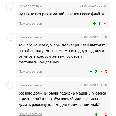
Неизвестный
13.07.2020 в 12:18
ну так-то вся реклама забывается после флайта
Пожаловаться
1
Неизвестный
07.07.2020 в 15:28
Тем временем курьеры Деливери Клаб выходят
на забастовку. Эх, как же мы все друзья далеки
от мира в котором живем, со своей
фестивальной дрянью.
Пожаловаться
2
3
Неизвестный
08.07.2020 в 11:28
possible должны были поджечь машины у офиса
в деливери? или в чём посыл? или правильно
делать рекламу только для медузы или znak?
Пожаловаться
4
1