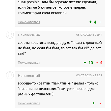
зная possible, там бы гораздо жестче сделали,
если бы не 5 клиентов, которые уверен,
комментарии свои оставили
Пожаловаться
4
Неизвестный
05.07.2020 в 01:44
советы креатина всегда в духе "я сам с девочкой
не был, но если бы был, то вот так бы её! да вот
так!"
Пожаловаться
10
4
Неизвестный
05.07.2020 в 15:27
вообще-то креатин "памятники" делал - только
"низенькие-низенькие": фигурки призов для
разных фестивалей )
Пожаловаться