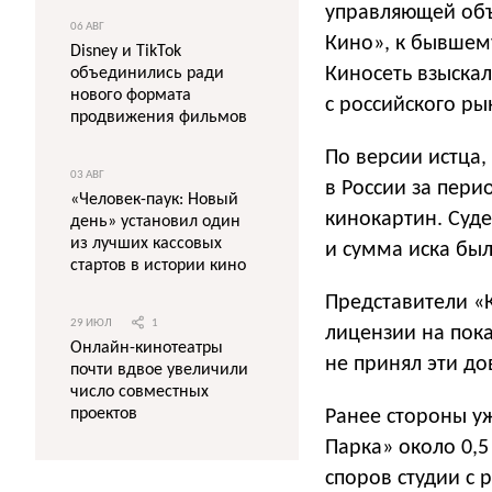
управляющей объ
06 АВГ
Кино», к бывшему
Disney и TikTok
Киносеть взыскал
объединились ради
нового формата
с российского ры
продвижения фильмов
По версии истца,
03 АВГ
в России за пери
«Человек-паук: Новый
кинокартин. Суд
день» установил один
из лучших кассовых
и сумма иска был
стартов в истории кино
Представители «К
29 ИЮЛ
1
лицензии на пока
Онлайн-кинотеатры
не принял эти до
почти вдвое увеличили
число совместных
проектов
Ранее стороны уж
Парка» около 0,5
споров студии с