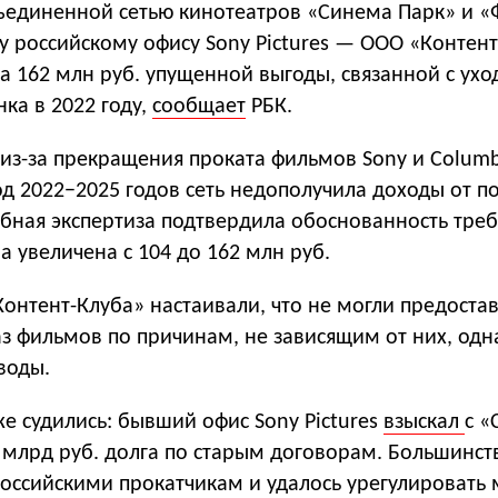
единенной сетью кинотеатров «Синема Парк» и 
 российскому офису Sony Pictures — ООО «Контент
а 162 млн руб. упущенной выгоды, связанной с ухо
нка в 2022 году,
сообщает
РБК.
 из-за прекращения проката фильмов Sony и Columbi
од 2022−2025 годов сеть недополучила доходы от по
ебная экспертиза подтвердила обоснованность тре
а увеличена с 104 до 162 млн руб.
онтент-Клуба» настаивали, что не могли предостав
з фильмов по причинам, не зависящим от них, одн
воды.
е судились: бывший офис Sony Pictures
взыскал
с «
 млрд руб. долга по старым договорам. Большинст
 российскими прокатчикам и удалось урегулироват