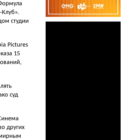
«Формула
-Клуб».
дом студии
a Pictures
каза 15
бований,
лять
ако суд
Синема
во других
ь мирным