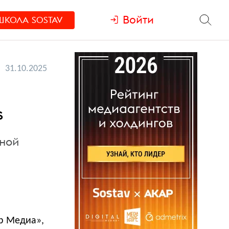
Войти
ШКОЛА
SOSTAV
31.10.2025
s
нной
р Медиа»,