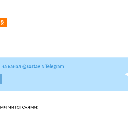
 на канал
@sostav
в Telegram
ими читателями: