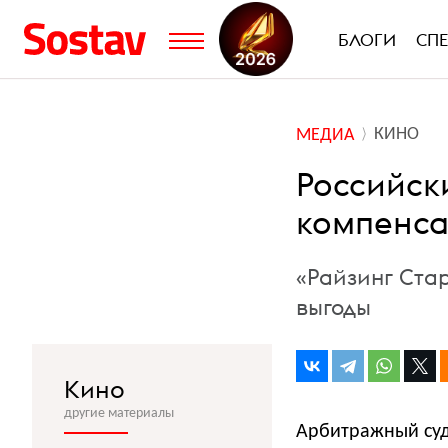
БЛОГИ
СП
КИНО
МЕДИА
Российск
компенсац
«Райзинг Ста
выгоды
Кино
другие материалы
Арбитражный суд