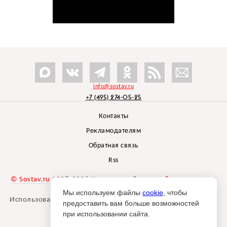
info@sostav.ru
+7 (495) 274-05-25
Контакты
Рекламодателям
Обратная связь
Rss
© Sostav.ru
1998-2026 Независимый проект
брендингового
агентства Depot
Мы используем файлы
cookie
, чтобы
Использование материалов Sostav.ru допустимо только при
предоставить вам больше возможностей
указании источника.
при использовании сайта.
Дизайн сайта -
Liqium
.