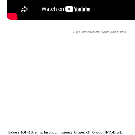
3. Leo Burnett Moscow "Колечко на счастье"
Также в ТОП-10: e:mg, Instinct, Imagency, Grape, R&I Group, TMA-Draft,