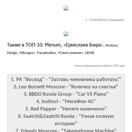
3. :OTVETDESIGN "Селижарово"
Также в ТОП-10: Plenum, «Ермолаев Бюро
», Muhina
«
«
Design,
Воздух
», ParadoxBox,
Своё мнение
»
, DDVB.
Самые награждаемые работы 2013 года
1. РА "Восход" - "Заставь чиновника работать!"
2. Leo Burnett Moscow - "Колечко на счастье"
3. BBDO Russia Group - "Car VS Piano"
4. Instinct - "МегаФон 4G"
5. Red Pepper - "Ничего наличного"
6. Saatchi&Saatchi Russia - "Узная полную
историю"
7. Friends Moscow - "Takemehome Machine"