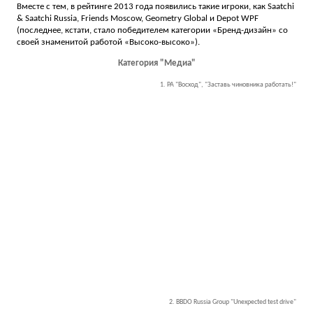
Вместе с тем, в рейтинге 2013 года появились такие игроки, как Saatchi
& Saatchi Russia, Friends Moscow, Geometry Global и Depot WPF
(последнее, кстати, стало победителем категории «Бренд-дизайн» со
своей знаменитой работой «Высоко-высоко»).
Категория "Медиа"
1. РА "Восход", "Заставь чиновника работать!"
2. BBDO Russia Group "Unexpected test drive"