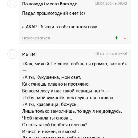
По поводу 1 места Восхода
18.04.2014 в 09:42
Падал прошлогодний снег (с)
а АКАР - бычки в собственном соку.
Пожаловаться
ИБНМ
18.04.2014 в 09:58
«Как, милый Петушок, поёшь ты громко, важно!»
—
«А ты, Кукушечка, мой свет,
Как тянешь плавно и протяжно:
Во всем лесу у нас такой певицы нет!» —
«Тебя, мой куманёк, век слушать я готова». —
«А ты, красавица, божусь,
Лишь только замолчишь, то жду я не дождусь,
Чтоб начала ты снова...
Отколь такой берётся голосок?
И чист, и нежен, и высок!..