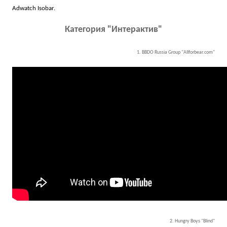
Adwatch Isobar.
Категория "Интерактив"
1. BBDO Russia Group "Allforbear.com"
2. Hungry Boys "Blind"