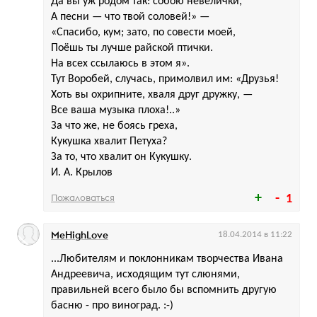
Да вы уж родом так: собою невелички,
А песни — что твой соловей!» —
«Спасибо, кум; зато, по совести моей,
Поёшь ты лучше райской птички.
На всех ссылаюсь в этом я».
Тут Воробей, случась, примолвил им: «Друзья!
Хоть вы охрипните, хваля друг дружку, —
Все ваша музыка плоха!..»
За что же, не боясь греха,
Кукушка хвалит Петуха?
За то, что хвалит он Кукушку.
И. А. Крылов
Пожаловаться
1
MeHighLove
18.04.2014 в 11:22
...Любителям и поклонникам творчества Ивана
Андреевича, исходящим тут слюнями,
правильней всего было бы вспомнить другую
басню - про виноград. :-)