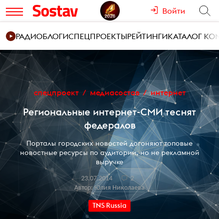
Войти
РАДИО
БЛОГИ
СПЕЦПРОЕКТЫ
РЕЙТИНГИ
КАТАЛОГ К
спецпроект
медиасостав
интернет
Региональные интернет-СМИ теснят
федералов
Порталы городских новостей догоняют топовые
новостные ресурсы по аудитории, но не рекламной
выручке
23.07.2014
2
Автор:
Юлия Николаева
TNS Russia