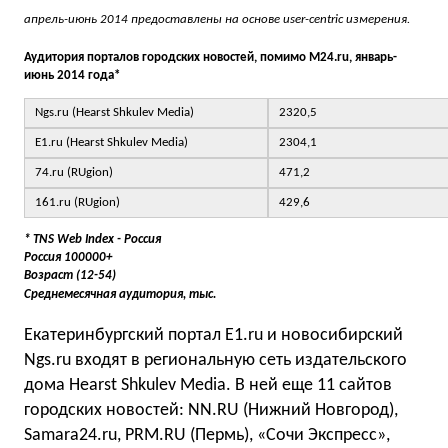
апрель-июнь 2014 предоставлены на основе user-centric измерения.
Аудитория порталов городских новостей, помимо M24.ru,
январь-
июнь 2014 года*
Ngs.ru (Hearst Shkulev Media)
2320,5
E1.ru (Hearst Shkulev Media)
2304,1
74.ru (RUgion)
471,2
161.ru (RUgion)
429,6
* TNS Web Index - Россия
Россия 100000+
Возраст (12-54)
Среднемесячная аудитория, тыс.
Екатеринбургский портал E1.ru и новосибирский
Ngs.ru входят в региональную сеть издательского
дома Hearst Shkulev Media. В ней еще 11 сайтов
городских новостей: NN.RU (Нижний Новгород),
Samara24.ru, PRM.RU (Пермь), «Сочи Экспресс»,