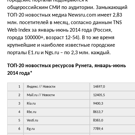
Городские порталы подбираются к
общероссийским СМИ по аудитории. Замыкающий
ТОП-20 новостных медиа Newsru.com имеет 2,83
млн. посетителей в месяц, согласно данным TNS
Web Index за январь-июнь 2014 года (Россия,
города 100000+, возраст 12-54). В то же время
крупнейшие и наиболее известные городские
порталы E1.ru и Ngs.ru – по 2,3 млн. каждый.
ТОП-20 новостных ресурсов Рунета, январь-июнь
2014 года*
1
Яндекс // Новости
14697,0
2
Mail.ru // Новости
12405,5
3
Ria.ru
9400,3
4
Rbc.ru
8613,7
5
Vesti.ru
8365,0
6
Rg.ru
7789,4