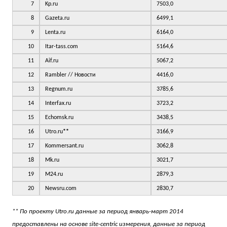
7
Kp.ru
7503,0
8
Gazeta.ru
6499,1
9
Lenta.ru
6164,0
10
Itar-tass.com
5164,6
11
Aif.ru
5067,2
12
Rambler // Новости
4416,0
13
Regnum.ru
3785,6
14
Interfax.ru
3723,2
15
Echomsk.ru
3438,5
16
Utro.ru
**
3166,9
17
Kommersant.ru
3062,8
18
Mk.ru
3021,7
19
M24.ru
2879,3
20
Newsru.com
2830,7
** По проекту Utro.ru данные за период январь-март 2014
предоставлены на основе site-centric измерения, данные за период