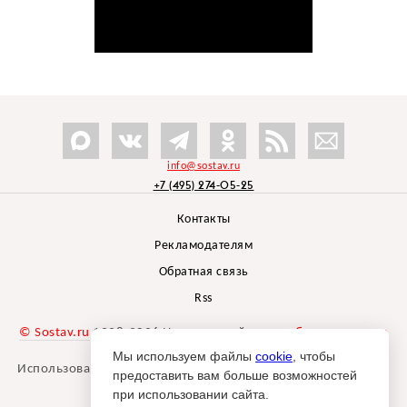
info@sostav.ru
+7 (495) 274-05-25
Контакты
Рекламодателям
Обратная связь
Rss
© Sostav.ru
1998-2026 Независимый проект
брендингового
агентства Depot
Мы используем файлы
cookie
, чтобы
Использование материалов Sostav.ru допустимо только при
предоставить вам больше возможностей
указании источника.
при использовании сайта.
Дизайн сайта -
Liqium
.