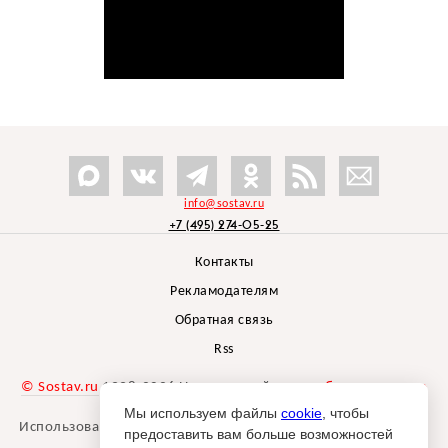
info@sostav.ru
+7 (495) 274-05-25
Контакты
Рекламодателям
Обратная связь
Rss
© Sostav.ru
1998-2026 Независимый проект
брендингового
агентства Depot
Мы используем файлы
cookie
, чтобы
Использование материалов Sostav.ru допустимо только при
предоставить вам больше возможностей
указании источника.