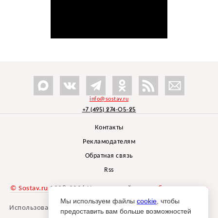
info@sostav.ru
+7 (495) 274-05-25
Контакты
Рекламодателям
Обратная связь
Rss
© Sostav.ru
1998-2026 Независимый проект
брендингового
агентства Depot
Мы используем файлы
cookie
, чтобы
Использование материалов Sostav.ru допустимо только при
предоставить вам больше возможностей
указании источника.