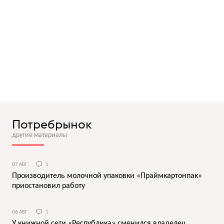
Потребрынок
другие материалы
07 АВГ
1
Производитель молочной упаковки «Праймкартонпак»
приостановил работу
06 АВГ
1
У книжной сети «Республика» сменился владелец