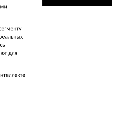
ыми
сегменту
 реальных
сь
ают для
интеллекте