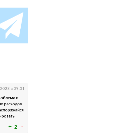
.2023 в 09:31
роблема в
ых расходов
распоряжайся
тировать
2