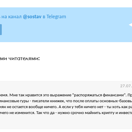
 на канал
@sostav
в Telegram
ими читателями:
27.07
ремя. Мне так нравится это выражение "распоряжаться финансами". П
инансовые гуры - писатели книжек, что после оплаты основных-базов
ян не остается вообще ничего. А если у тебя ничего нет - ты хоть как 
ичего не изменится. Так что да - нужно срочно майнить крипту и инвес