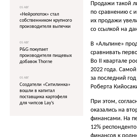
Продажи такой л
05 АВГ
по сравнению с и
«Нейропоток» стал
их продажи увели
собственником крупного
производителя выпечки
со ссылкой на да
05 АВГ
В «Альпине» прод
P&G покупает
сравнивать перво
производителя пищевых
Во II квартале р
добавок Thorne
2022 года. Само
за последний год
05 АВГ
Создатели «Ситилинка»
Роберта Кийосак
вошли в капитал
поставщика картофеля
При этом, соглас
для чипсов Lay’s
оказались на вто
финансами. На п
12% респонденто
финансов к родн