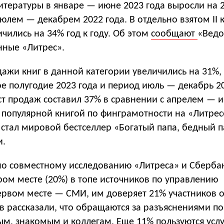
итературы в январе — июне 2023 года выросли на 
юлем — декабрем 2022 года. В отдельно взятом II 
чились на 34% год к году. Об этом
сообщают
«Ведо
нные «Литрес».
ажи книг в данной категории увеличились на 31%,
е полугодие 2023 года и период июль — декабрь 20
ост продаж составил 37% в сравнении с апрелем —
й популярной книгой по финграмотности на «Литрес
 стал мировой бестселлер «Богатый папа, бедный 
и.
но совместному исследованию «Литреса» и Сбербан
ром месте (20%) в топе источников по управлению
ервом месте — СМИ, им доверяет 21% участников о
в рассказали, что обращаются за разъяснениями п
ым, знакомым и коллегам. Еще 11% пользуются усл