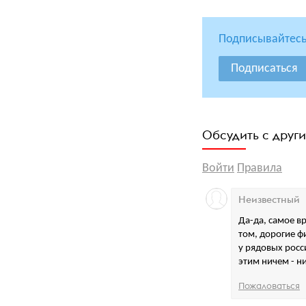
Подписывайтесь
Подписаться
Обсудить с друг
Войти
Правила
Неизвестный
Да-да, самое в
том, дорогие ф
у рядовых росси
этим ничем - н
Пожаловаться