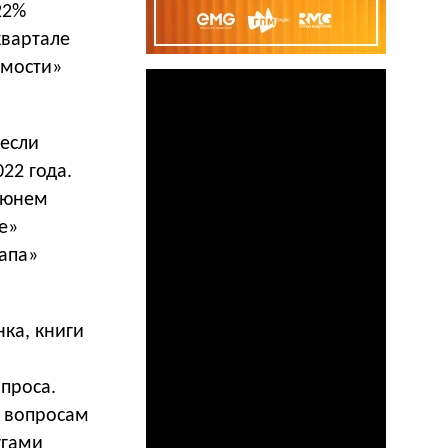
22%
квартале
мости»
 если
22 года.
 июнем
е»
папа»
ка, книги
проса.
о вопросам
угами