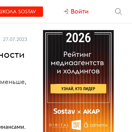
Войти
ШКОЛА
SOSTAV
27.07.2023
ности
 меньше,
инансами.