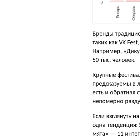
Бренды традицио
таких как VK Fes
Например, «Дикую
50 тыс. человек
Крупные фестива
предсказуемы в 
есть и обратная 
непомерно разду
Если взглянуть н
одна тенденция: 
мята» — 11 инте