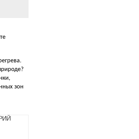
те
ерегрева.
природе?
нки,
нных зон