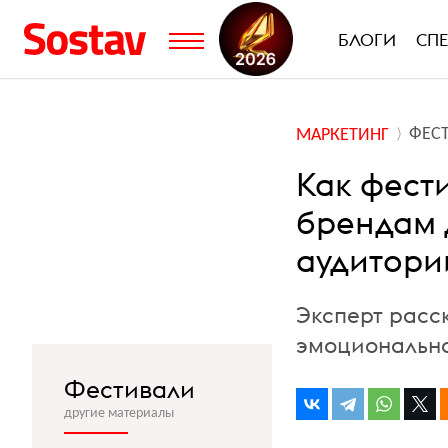
БЛОГИ
СП
ФЕС
МАРКЕТИНГ
Как фест
брендам 
аудитори
Эксперт расс
эмоционально
Фестивали
другие материалы