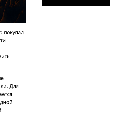
о покупал
Эти
висы
ые
ли. Для
ается
одной
й