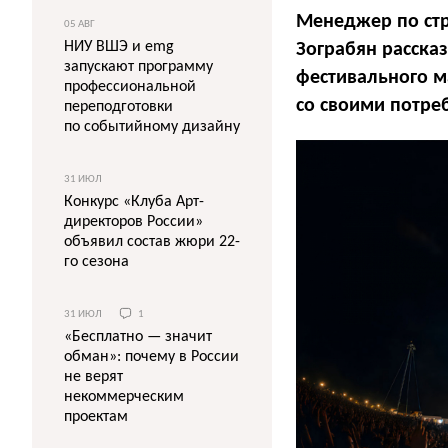
Менеджер по ст
05 АВГ
НИУ ВШЭ и emg
Зограбян рассказ
запускают программу
фестивального м
профессиональной
со своими потре
переподготовки
по событийному дизайну
31 ИЮЛ
Конкурс «Клуба Арт-
директоров России»
объявил состав жюри 22-
го сезона
31 ИЮЛ
1
«Бесплатно — значит
обман»: почему в России
не верят
некоммерческим
проектам