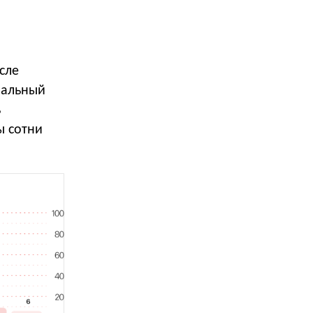
сле
вальный
ь
ы сотни