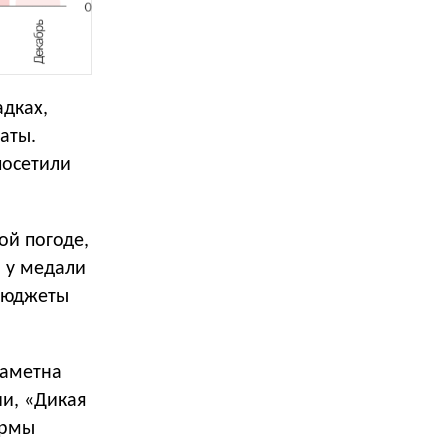
дках,
ваты.
посетили
ой погоде,
о у медали
 бюджеты
заметна
ии, «Дикая
ормы