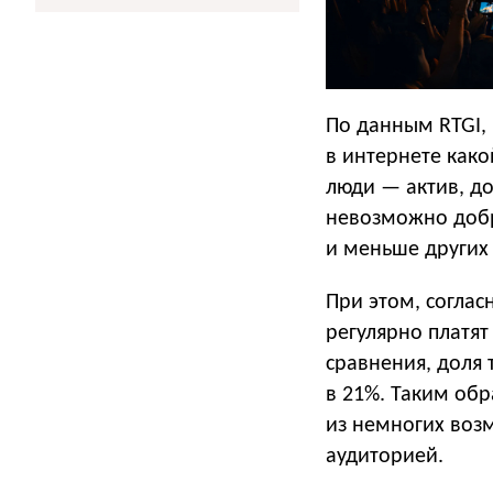
По данным RTGI, 
в интернете како
люди — актив, д
невозможно добр
и меньше других 
При этом, соглас
регулярно платят
сравнения, доля 
в 21%. Таким об
из немногих воз
аудиторией.