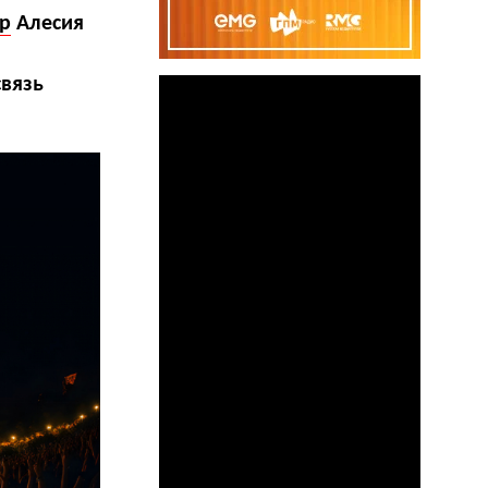
up
Алесия
связь