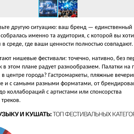
авьте другую ситуацию: ваш бренд — единственный
 собралась именно та аудитория, с которой вы хоти
 в среде, где ваши ценности полностью совпадают.
тают нишевые фестивали: точечно, нативно, без п
к в этом плане радует разнообразием. Палатки на 
 в центре города? Гастромаркеты, пляжные вечери
все и с самыми разными форматами, от брендирова
до коллабораций с артистами или спонсорства
 треков.