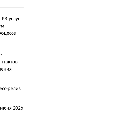
PR-услуг
ем
роцессе
е
онтактов
нения
есс-релиз
 июня 2026