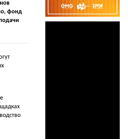
инов
oo, фонд
 подачи
огут
ых
ые
ощадках
зводство