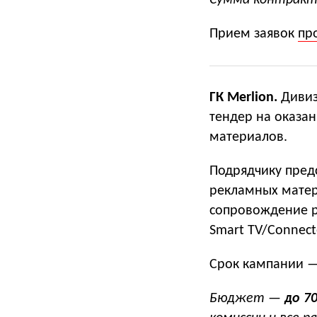
Сумма контракт
Прием заявок
пр
ГК Merlion.
Дивиз
тендер на оказа
материалов.
Подрядчику пред
рекламных матер
сопровождение р
Smart TV/Connect
Срок кампании — 
Бюджет —
до 7