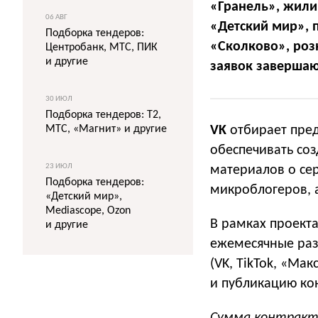
«Гранель», жили
06 АВГ
«Детский мир», 
Подборка тендеров:
«Сколково», роз
Центробанк, МТС, ПИК
и другие
заявок завершаю
30 ИЮЛ
Подборка тендеров: T2,
МТС, «Магнит» и другие
VK
отбирает пред
обеспечивать со
23 ИЮЛ
материалов о се
Подборка тендеров:
микроблогеров, а
«Детский мир»,
Mediascope, Ozon
В рамках проект
и другие
ежемесячные раз
(VK, TikTok, «Ма
и публикацию ко