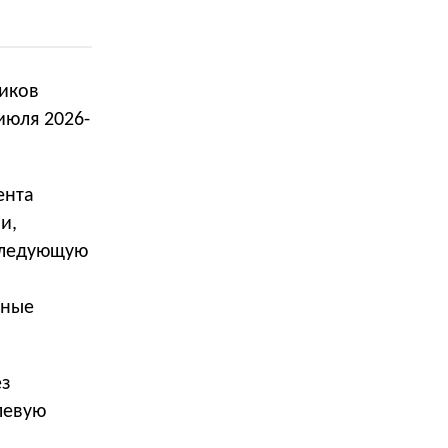
иков
июля 2026-
ента
и,
оследующую
зные
ез
левую