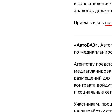
в сопоставлениях
аналогов должно 
Прием заявок
пр
«АвтоВАЗ».
Автоп
по медиапланиро
Агентству предст
медиапланирова
размещений для 
контракта войду
и социальные сет
Участникам, про
на разработку ст