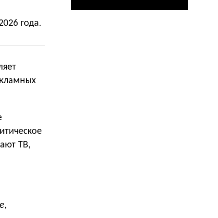
2026 года.
ляет
екламных
е
литическое
ают ТВ,
е,