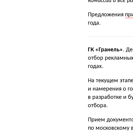
комиссии и все р
Предложения
пр
года.
ГК «Гранель»
. Д
отбор рекламных
годах.
На текущем этап
и намерения о г
в разработке и 
отбора.
Прием документо
по московскому в