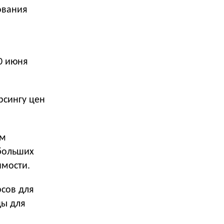
ования
0 июня
рсингу цен
ам
 больших
имости.
рсов для
ды для