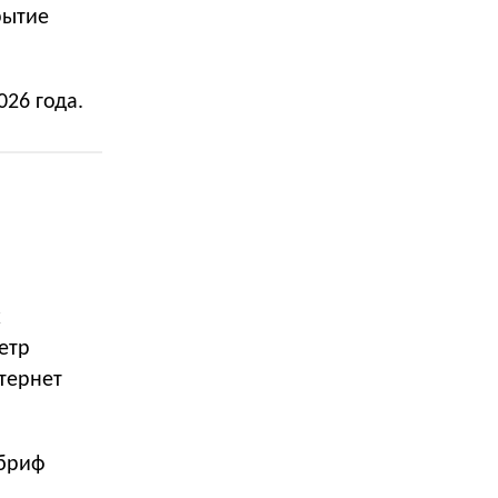
рытие
26 года.
х
етр
тернет
 бриф