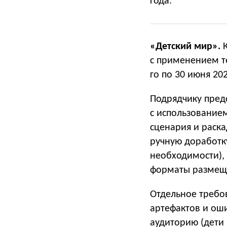
года.
«Детский мир».
К
с применением те
го по 30 июня 202
Подрядчику пред
с использованием
сценария и раск
ручную доработк
необходимости),
форматы размещени
Отдельное требо
артефактов и оши
аудиторию (дети