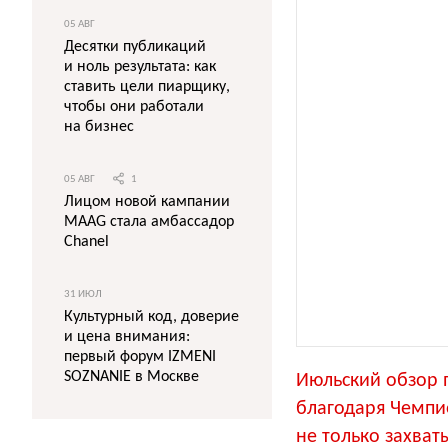
05 АВГ
Десятки публикаций
и ноль результата: как
ставить цели пиарщику,
чтобы они работали
на бизнес
05 АВГ
1
Лицом новой кампании
MAAG стала амбассадор
Chanel
31 ИЮЛ
Культурный код, доверие
и цена внимания:
первый форум IZMENI
SOZNANIE в Москве
Июльский обзор 
благодаря Чемпи
не только захва