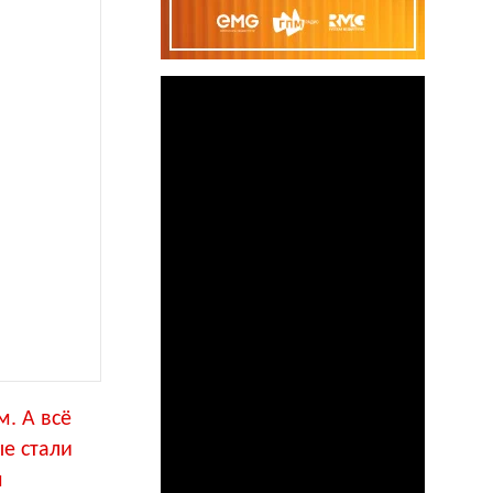
. А всё
е стали
я