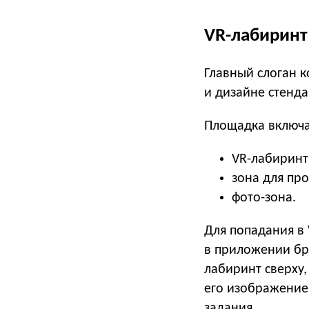
VR-лабиринт
Главный слоган 
и дизайне стенда
Площадка включа
VR-лабиринт
зона для пр
фото-зона.
Для попадания в 
в приложении бр
лабиринт сверху,
его изображение
задания.