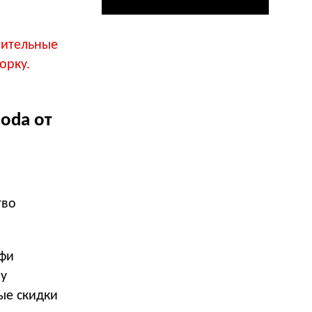
рительные
орку.
oda от
тво
лфи
у
ые скидки