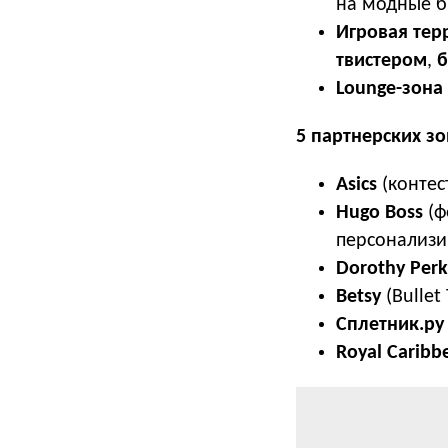
на модные б
Игровая тер
твистером
,
б
Lounge-зона
5 партнерских зо
Asics
(контес
Hugo Boss
(ф
персонализи
Dorothy Perk
Betsy
(Bullet
Сплетник.ру
Royal Caribb