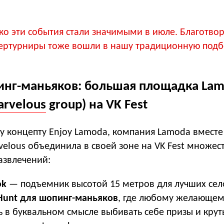
ко эти события стали значимыми в июле. Благотво
ртурниры тоже вошли в нашу традиционную подб
инг-маньяков: большая площадка Lam
rvelous
group) на VK Fest
у концепту Enjoy Lamoda, компания Lamoda вместе
velous объединила в своей зоне на VK Fest множес
азвлечений:
ok
— подъемник высотой 15 метров для лучших се
 Hunt для шопинг-маньяков
, где любому желающем
ь в буквальном смысле выбивать себе призы и крут