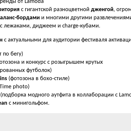
ренды от Lamoda
ритория
с гигантской разноцветной
дженгой
, огр
аланс-бордами
и многими другими развлечениям
с лежаками, диджеем и charge-кубами.
н
с актуальными для аудитории фестиваля активац
т по бегу)
отозона и конкурс с розыгрышем крутых
рованных футболок)
ins
(фотозона в бохо-стиле)
 Time photo)
(подборка модного аутфита в коллаборации с Lam
ean
с минигольфом.