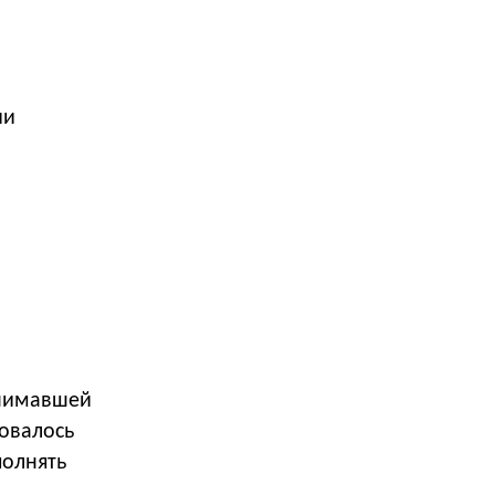
ии
снимавшей
ровалось
полнять