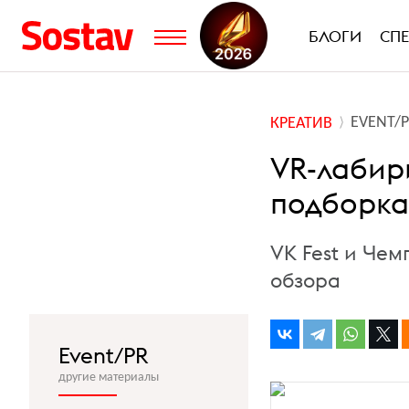
БЛОГИ
СП
EVENT/
КРЕАТИВ
VR-лабир
подборка
VK Fest и Че
обзора
Event/PR
другие материалы