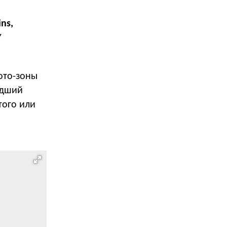
ns,
Y
ото-зоны
едший
того или