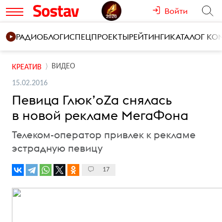
Войти
РАДИО
БЛОГИ
СПЕЦПРОЕКТЫ
РЕЙТИНГИ
КАТАЛОГ К
ВИДЕО
КРЕАТИВ
15.02.2016
Певица Глюк’oZa снялась
в новой рекламе МегаФона
Телеком-оператор привлек к рекламе
эстрадную певицу
17