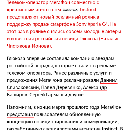
Телеком-оператор МегаФон совместно с
креативным агентством
Instinct
представляют новый рекламный ролик в
поддержку продаж смартфона Sony Xperia C4. На
этот раз в ролике снялись совсем молодые актеры
и известная российская певица Глюкоза (Наталья
Чистякова-Ионова).
Глюкоза впервые составила компанию звездам
российской эстрады, которые сняли с в рекламе
телеком-оператора. Ранее различные услуги и
предложения МегаФона рекламировали
Даниил
Спиваковский
,
Павел Деревянко
,
Александр
Баширов
,
Сергей Гармаш
и другие.
Напомним, в конце марта прошлого года МегаФон
представил
пользователям обновленную
концепцию позиционирования и коммуникации,
разработанную специалистами агентства Instinct. В