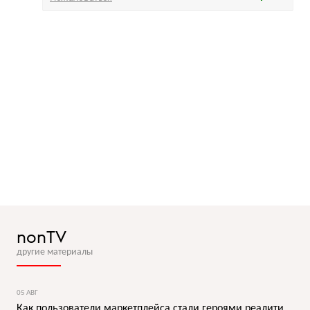
nonTV
другие материалы
05 АВГ
Как пользователи маркетплейса стали героями реалити